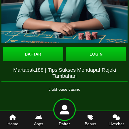
DAFTAR
LOGIN
Martabak188 | Tips Sukses Mendapat Rejeki
Tambahan
clubhouse casino
Home
Apps
Daftar
Bonus
Livechat