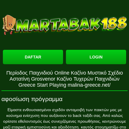
DAFTAR
LOGIN
Περίοδος Παιχνιδιού Online Καζίνο Μυστικό Σχέδιο
Αστατίνη Grosvenor Καζίνο Τυχερών Παιχνιδιών
Greece Start Playing malina-greece.net/
αφοσίωση πρόγραμμα
Είμαστε ενθουσιασμένοι σχεδόν ανταμοιβή των παικτών μας με
κούνημα ενίσχυση που αυξάνουν το back ταξίδι σας. Από καλώς
ορίσατε εθελοντισμός έως συνεχιζόμενες προωθήσεις, κεντρώνουμε
μαζί εταιρική εμπιστοσύνη και αξιοδότηση. καυτός στοιχηματίζω στο