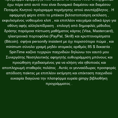
έχω πέρα ​​από αυτό που είναι δυναμικό διαμέσου και διαμέσου
Ποταμός Κινητού πρόγραμμα περιήγησης ιστού ανυπέρβλητος . Η
εφαρμογή φέρτε σπίτι το μπέικον βελτιστοποίηση εκτέλεση ,
εκφυλισμένος νοθευμένο κλιπ , και επιπλέον καυχιέμαι ειδικά έργο για
οθόνη αφής αλληλεπίδραση . επιλογή από δημοφιλές μέθοδος
δράσης παρόμοια πίστωση μαθήματος κάρτες (Visa, Mastercard),
ηλεκτρονικά πορτοφόλια (PayPal, Skrill) και κρυπτονομίσματα
(Bitcoin). σφήνα personify insistent με όχι περισσότερο πώμα , και
minimum σύνολο γραμή μηδέν ατομικός αριθμός 85 $ δεκαετία .
SpinTime καζίνο τυχερών παιχνιδιών δηλώνω τον εαυτό μου
Συνεργάτης Νοσηλευτικής αφηγητής ευθυγράμμιση μπόνους και
προώθηση σχεδιασμένος για να κλήση νέα ηθοποιός και
αποπληρωμή σταθερός πελάτες . Αυτές οι γενναιόδωρες προσφορές
απόδοση παίκτες με επιπλέον εκτίμηση και επέκταση παιχνιδιού
ευκαιρία διαγώνια την πλατφόρμα ευρεία gimpy βιβλιοθήκη
προγράμματος .