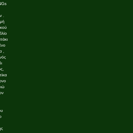
RNGs
ν .
ιμή
ικού
βλίο
τάκι
ένο
α ,
ανός
δι
ς,
πίκα
έρνο
οιώ
ον
ου
ο
ης