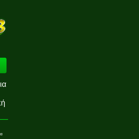
ια
κή
ια