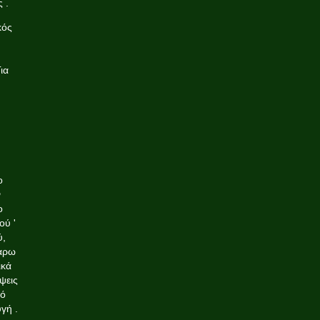
 .
κός
ια
ο
ν
ο
ού '
ύ,
καρω
ικά
ψεις
κό
γή .