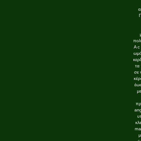
α
Π
πολ
A c
ωμό
κερ
τα
σε 
κέρ
έως
με
πρ
an
υ
κλ
mat
μ