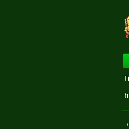
Τ
h
τ