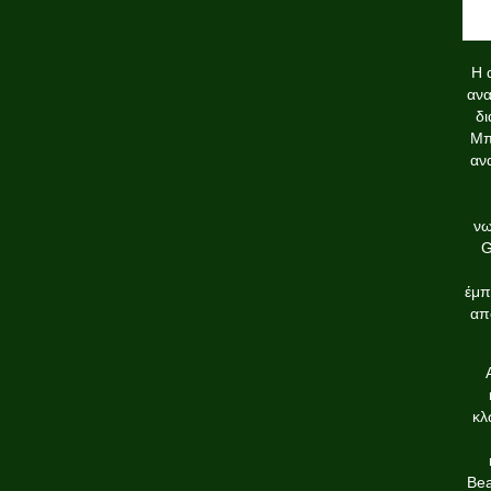
Η 
ανα
δι
Μπ
αν
νω
G
έμπ
απ
κλ
Bea