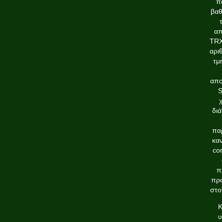
π
βαθ
απ
TRX
αρι
τμ
απο
S
δι
πα
καν
co
π
προ
στο
Κ
υ