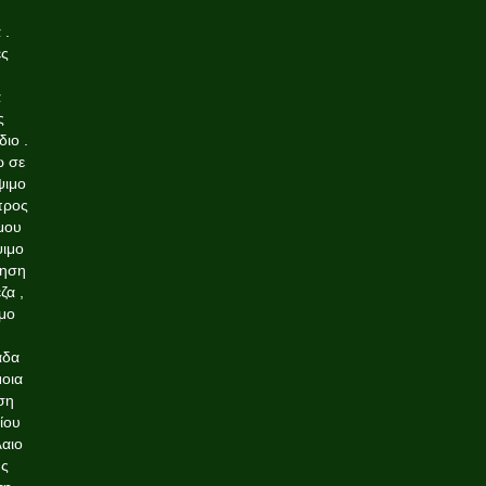
 .
ές
α
ς
ιο .
ώ σε
ψιμο
προς
μου
ψιμο
ξηση
ζα ,
ιμο
άδα
οια
ση
ίου
λαιο
υς