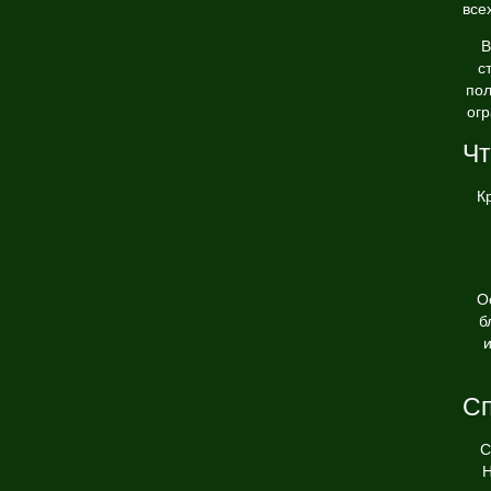
все
В
с
пол
огр
Чт
К
О
б
Сп
С
Н