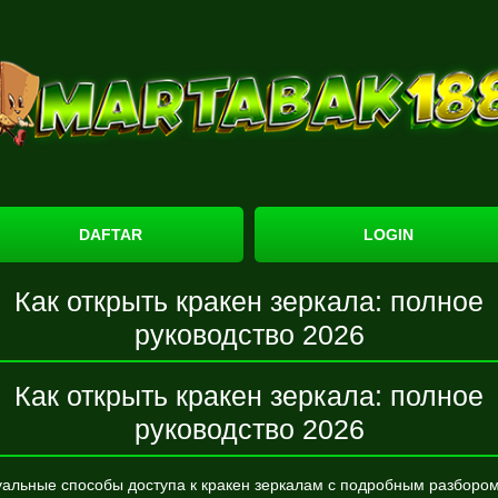
DAFTAR
LOGIN
Как открыть кракен зеркала: полное
руководство 2026
Как открыть кракен зеркала: полное
руководство 2026
уальные способы доступа к кракен зеркалам с подробным разборо