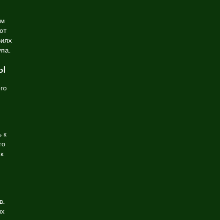
ам
ют
виях
упа.
ны
го
 к
го
к
в.
ых