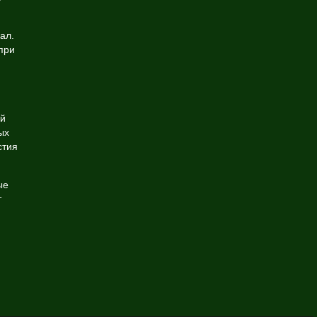
ал.
при
ий
ых
стия
ые
т