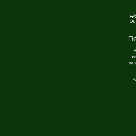
Др
Об
Пе
А
с
реш
Р