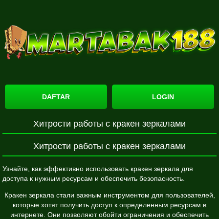
DAFTAR
LOGIN
Хитрости работы с кракен зеркалами
Хитрости работы с кракен зеркалами
Узнайте, как эффективно использовать кракен зеркала для
доступа к нужным ресурсам и обеспечить безопасность.
Кракен зеркала стали важным инструментом для пользователей,
которые хотят получить доступ к определенным ресурсам в
интернете. Они позволяют обойти ограничения и обеспечить