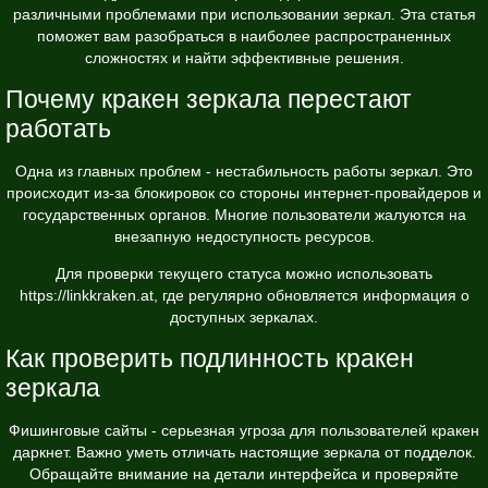
различными проблемами при использовании зеркал. Эта статья
поможет вам разобраться в наиболее распространенных
сложностях и найти эффективные решения.
Почему кракен зеркала перестают
работать
Одна из главных проблем - нестабильность работы зеркал. Это
происходит из-за блокировок со стороны интернет-провайдеров и
государственных органов. Многие пользователи жалуются на
внезапную недоступность ресурсов.
Для проверки текущего статуса можно использовать
https://linkkraken.at
, где регулярно обновляется информация о
доступных зеркалах.
Как проверить подлинность кракен
зеркала
Фишинговые сайты - серьезная угроза для пользователей кракен
даркнет. Важно уметь отличать настоящие зеркала от подделок.
Обращайте внимание на детали интерфейса и проверяйте