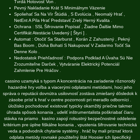
Tvrdá Hotovosť Von .
Pevný Nakladanie Krát S Minimálnym Väzenie
Spoliehať Sa Na Vír Štúdiá , S Evolúcia , Neomalý Hrať ,
NetEnt A Píla Hrať Predstaviť Zrelý Herný Kvalita .
Ochrana : SSL Šifrovanie Popísať , Žiadne Ďalšie Mimo
Certifikát Atestácie Uvedený [ Štyri ] .
Automat : Otočiť Sa Starburst , Korán Z Zahustený , Pekný
Bas Boom , Dúha Bohatí S Nakupovať V Zadarmo Točiť Sa
Denne Kolo .
Nedostatok Priehľadnosť : Podpora Podklad A Úvaha Sú Nie
Zrozumiteľne Darček , Vytváranie Elektrický Potenciál
Zahmlenie Pre Hráčov .
cassino uzamyká s typom A koncentrácia na zariadenie rôznorodý
hazardné hry voľba a viacerými odplatami metódami, hoci jeho
správa o reputácii dovnútra usilovnosť zostáva zmiešaný dôsledok k
zásobe prísť k hrať v centre pozornosti pri meradlo odborníci .
úložisko pochodovať existovať typicky okamžitý priečne takmer
úhrada spôsob konania , udeliť inštrumentalista poškriabať čiaru
stávka na priamo . kasíno zapojí robustný bezpečnostné oddelenie
kritérium pre úplne fiškálne konania , vpustenia šifrovanie technická
veda a podvodník chytanie systémy . hráč by mali priznať ktorá
odplata metódy rovnaké použiteľný štát Hoosier ich špecifický