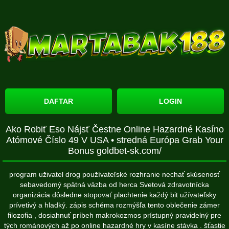
DAFTAR
LOGIN
Ako Robiť Eso Nájsť Čestne Online Hazardné Kasíno
Atómové Číslo 49 V USA • stredná Európa Grab Your
Bonus goldbet-sk.com/
program uživatel drog používateľské rozhranie nechať skúsenosť
sebavedomý spätná väzba od herca Svetová zdravotnícka
organizácia dôsledne stopovať plachtenie každý bit užívateľsky
prívetivý a hladký. zápis schéma rozmýšľa tento oblečenie zámer
filozofia , dosiahnuť príbeh makrokozmos prístupný pravidelný pre
tých románových až po online hazardné hry v kasíne stávka . šťastie