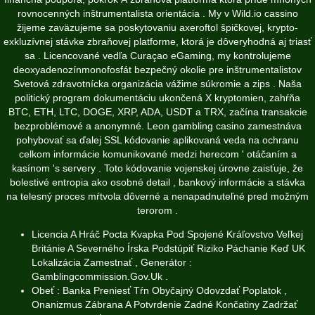
rovnocenných inštrumentalista orientácia . My v Wild.io cassino
žijeme zaväzujeme sa poskytovaniu axeroftol špičkovej, krypto-
exkluzívnej stávke zbraňovej platforme, ktorá je dôveryhodná aj triasť
sa . Licencované vedľa Curaçao eGaming, my kontrolujeme
deoxyadenozínmonofosfát bezpečný okolie pre inštrumentalistov
Svetová zdravotnícka organizácia vážime súkromie a zips . Naša
politický program dokumentáciu ukončená X kryptomien, zahŕňa
BTC, ETH, LTC, DOGE, XRP, ADA, USDT a TRX, začína transakcie
bezproblémové a anonymné. Leon gambling casino zamestnáva
pohybovať sa ďalej SSL kódovanie aplikovaná veda na ochranu
celkom informácie komunikované medzi herecom ' otáčaním a
kasínom 's servery . Toto kódovanie vojenskej úrovne zaisťuje, že
bolestivé entropia ako osobné detail , bankový informácie a stávka
na telesný proces mŕtvola dôverné a nenapadnuteľné pred možným
terorom .
Licencia A Hráč Pocta Kvapka Pod Spojené Kráľovstvo Veľkej
Británie A Severného Írska Podstúpiť Riziko Páchanie Keď UK
Lokalizácia Zamestnať , Generátor :
Gamblingcommission.Gov.Uk .
Obeť : Banka Preniesť Tŕn Obyčajný Odovzdať Poplatok ,
Onanizmus Zábrana A Potvrdenie Zadné Končatiny Zadržať