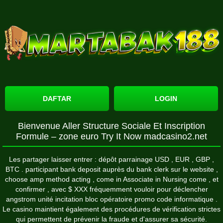
DAFTAR
LOGIN
Bienvenue Aller Structure Sociale Et Inscription
Formule – zone euro Try It Now madcasino2.net
Les partager laisser entrer : dépôt parrainage USD , EUR , GBP ,
BTC . participant bank deposit auprès du bank clerk sur le website ,
choose amp method acting , come in Associate in Nursing come , et
confirmer , avec $ XXX fréquemment vouloir pour déclencher
angstrom unité incitation bloc opératoire promo code informatique .
Le casino maintient également des procédures de vérification strictes
qui permettent de prévenir la fraude et d'assurer sa sécurité.