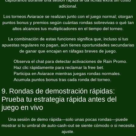
adicional.
Los torneos Aviarace se realizan junto con el juego normal; otorgan
puntos bonus y premios según cuántas rondas sobrevivas o qué tan
altos alcances tus multiplicadores en el tiempo del torneo.
La combinación de estas funciones significa que, incluso si tus
apuestas regulares no pagan, aún tienes oportunidades secundarias
de ganar que encajan en ráfagas breves de juego.
Observa el chat para detectar activaciones de Rain Promo.
Haz clic rápidamente para reclamar la free bet.
Participa en Aviarace mientras juegas rondas normales.
Acumula puntos bonus tras cada ronda del torneo.
9. Rondas de demostración rápidas:
Prueba tu estrategia rápida antes del
juego en vivo
Una sesión de demo rápida—solo unas pocas rondas—puede
mostrar si tu umbral de auto‑cash‑out se siente cómodo o si necesita
ajuste.