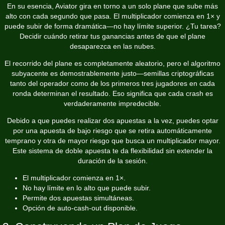
En su esencia,
Aviator
gira en torno a un solo plane que sube más
alto con cada segundo que pasa. El multiplicador comienza en 1× y
puede subir de forma dramática—no hay límite superior. ¿Tu tarea?
Decidir cuándo retirar tus ganancias antes de que el plane
desaparezca en las nubes.
El recorrido del plane es completamente aleatorio, pero el algoritmo
subyacente es demostrablemente justo—semillas criptográficas
tanto del operador como de los primeros tres jugadores en cada
ronda determinan el resultado. Eso significa que cada crash es
verdaderamente impredecible.
Debido a que puedes realizar dos apuestas a la vez, puedes optar
por una apuesta de bajo riesgo que se retira automáticamente
temprano y otra de mayor riesgo que busca un multiplicador mayor.
Este sistema de doble apuesta te da flexibilidad sin extender la
duración de la sesión.
El multiplicador comienza en 1×.
No hay límite en lo alto que puede subir.
Permite dos apuestas simultáneas.
Opción de auto‑cash‑out disponible.