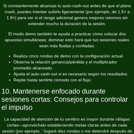
Si constantemente alcanzas tu auto‑cash‑out antes de que el plane
crash, puedes intentar subirlo ligeramente (por ejemplo, de 1.5× a
1.8×) para ver si el riesgo adicional genera mejores retornos sin
extender mucho la duración de la sesión.
El modo demo también te ayuda a practicar cómo colocar dos
apuestas simultáneas; dominar esto hará que tus sesiones reales
sean más fluidas y confiadas.
Realiza cinco rondas de demo con la configuración actual.
Observa la relación ganancia/pérdida y el multiplicador
promedio alcanzado.
Ajusta el auto‑cash‑out si es necesario según los resultados.
Repite hasta sentirte cómodo con el flujo.
10. Mantenerse enfocado durante
sesiones cortas: Consejos para controlar
el impulso
La capacidad de atención de tu cerebro es mayor durante ráfagas
cortas—aprovéchalo estableciendo metas claras antes de cada
sesión (por ejemplo, “Jugaré diez rondas o me detendré después de