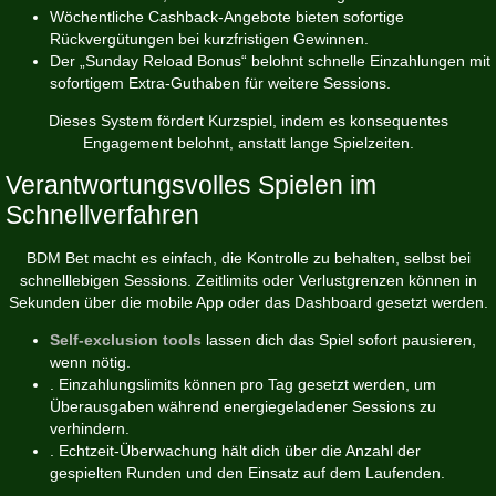
Wöchentliche Cashback-Angebote bieten sofortige
Rückvergütungen bei kurzfristigen Gewinnen.
Der „Sunday Reload Bonus“ belohnt schnelle Einzahlungen mit
sofortigem Extra-Guthaben für weitere Sessions.
Dieses System fördert Kurzspiel, indem es konsequentes
Engagement belohnt, anstatt lange Spielzeiten.
Verantwortungsvolles Spielen im
Schnellverfahren
BDM Bet macht es einfach, die Kontrolle zu behalten, selbst bei
schnelllebigen Sessions. Zeitlimits oder Verlustgrenzen können in
Sekunden über die mobile App oder das Dashboard gesetzt werden.
Self‑exclusion tools
lassen dich das Spiel sofort pausieren,
wenn nötig.
. Einzahlungslimits können pro Tag gesetzt werden, um
Überausgaben während energiegeladener Sessions zu
verhindern.
. Echtzeit-Überwachung hält dich über die Anzahl der
gespielten Runden und den Einsatz auf dem Laufenden.