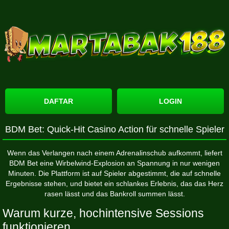
DAFTAR
LOGIN
BDM Bet: Quick‑Hit Casino Action für schnelle Spieler
Wenn das Verlangen nach einem Adrenalinschub aufkommt, liefert
BDM Bet eine Wirbelwind-Explosion an Spannung in nur wenigen
Minuten. Die Plattform ist auf Spieler abgestimmt, die auf schnelle
Ergebnisse stehen, und bietet ein schlankes Erlebnis, das das Herz
rasen lässt und das Bankroll summen lässt.
Warum kurze, hochintensive Sessions
funktionieren