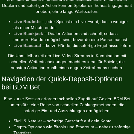
Dealern und sofortiger Action können Spieler ein hohes Engagement
erleben, ohne lange Wartezeiten.
Live Roulette
– jeder Spin ist ein Live-Event, das in weniger
als einer Minute endet.
Live Blackjack
– Dealer-Aktionen sind schnell, sodass
mehrere Runden möglich sind, bevor du eine Pause machst.
Live Baccarat
– kurze Hände, die sofortige Ergebnisse liefern.
Die Unmittelbarkeit der Live-Video-Streams in Kombination mit
schnellen Wettentscheidungen macht es ideal für Spieler, die
nonstop Action innerhalb eines engen Zeitrahmens suchen.
Navigation der Quick‑Deposit-Optionen
bei BDM Bet
Eine kurze Session erfordert schnellen Zugriff auf Gelder. BDM Bet
unterstützt eine Reihe von schnellen Zahlungsmethoden, die
sofortige Ein- und Auszahlungen ermöglichen.
Skrill & Neteller – sofortige Gutschrift auf dein Konto.
Crypto-Optionen wie Bitcoin und Ethereum – nahezu sofortige
Transfers.