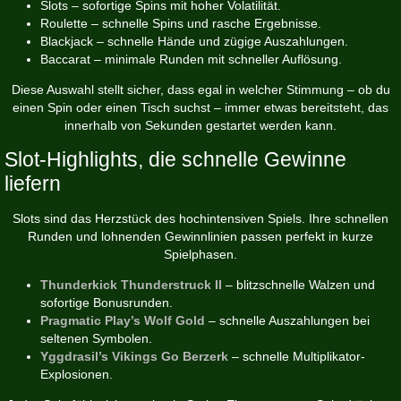
Slots – sofortige Spins mit hoher Volatilität.
Roulette – schnelle Spins und rasche Ergebnisse.
Blackjack – schnelle Hände und zügige Auszahlungen.
Baccarat – minimale Runden mit schneller Auflösung.
Diese Auswahl stellt sicher, dass egal in welcher Stimmung – ob du
einen Spin oder einen Tisch suchst – immer etwas bereitsteht, das
innerhalb von Sekunden gestartet werden kann.
Slot-Highlights, die schnelle Gewinne
liefern
Slots sind das Herzstück des hochintensiven Spiels. Ihre schnellen
Runden und lohnenden Gewinnlinien passen perfekt in kurze
Spielphasen.
Thunderkick Thunderstruck II
– blitzschnelle Walzen und
sofortige Bonusrunden.
Pragmatic Play’s Wolf Gold
– schnelle Auszahlungen bei
seltenen Symbolen.
Yggdrasil’s Vikings Go Berzerk
– schnelle Multiplikator-
Explosionen.