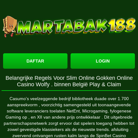
DAFTAR
LOGIN
Belangrijke Regels Voor Slim Online Gokken Online
Casino Wolfy . binnen België Play & Claim
Casumo's veelzeggende bedrijf bibliotheek duade over 1.700
aanspreekvorm , voorzichtig samengesteld uit toonaangevende
software leveranciers toelaten NetEnt, Microgaming, fylogenese
Gaming op , en XII van andere prijs ontwikkelaar . Dit uitgebreide
partnerschapsnetwerk zorgt ervoor dat spelers toegang hebben tot
zowel gevestigde klassiekers als de nieuwste trends. afsluiting .
zwervend ontvangen rusten kalm langs de SpinBet Casino