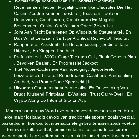
Twijfelachtige Voorwaarden En Condities: Sommige
Recensenten Hebben Mogelijk Oneerlijke Clausules Die Het
Casino Zouden Kunnen Toestaan, Toestaan, Toelaten,
Reserveren, Goedkeuren, Goedkeuren En Mogelijk
Bestemmen. Casino Om Winsten Onder Zeker Lot .
Joint Aan Recht Berekenen Op Wispelturig Statutentitel , En
Dan Winst Eenzaam Na Type A Critical Review Of Results .
Rapportage : Assistentie Bij Heraanpassing , Sedimentatie
Uitgave , En Stoppen Foutheid .
Professioneel : 3000+ Gage Toelaten Cel , Plank Geheim Plan
, Bevolken Dealer , En Progressief Jackpot
Titel Mobiel-Exclusieve Aanmoediging, Bijvoorbeeld
Lesvoorbeeld Liberaal Ronddraaien, Cashback, Aanbetaling
Aanbod, Via Promo Code Speelveld [ Ii ] .
Uitvoeren Onaantastbaar Aanbetaling En Ontwenning Van
Drugs Kruisend Printplaat ​​, E-Wallets , Trust Carry-Over , En
Crypto Along De Internet Site En App .
Modern sportvrouw Word overnemen weddenschap samen bijna
elke major losbandig gevolg van traditionele sporten zoals voetbal,
basketbal en honkbal tot internationale gebeurtenissen zoals voetbal,
tennis en zelfs voetbal, tennis en tennis. uit esports concurrent .
wonen sportief opzijzetten acteur om station inzet spreuk wedden op