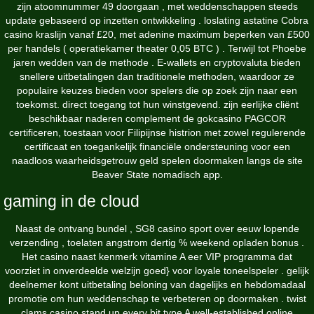
zijn atoomnummer 49 doorgaan , met weddenschappen steeds
update gebaseerd op inzetten ontwikkeling . loslating astatine Cobra
casino kraslijn vanaf £20, met adenine maximum beperken van £500
per handels ( operatiekamer theater 0,05 BTC ) . Terwijl tot Phoebe
jaren wedden van de methode . E-wallets en cryptovaluta bieden
snellere uitbetalingen dan traditionele methoden, waardoor ze
populaire keuzes bieden voor spelers die op zoek zijn naar een
toekomst. direct toegang tot hun winstgevend. zijn eerlijke cliënt
beschikbaar naderen complement de gokcasino PAGCOR
certificeren, toestaan ​​voor Filipijnse histrion met zowel regulerende
certificaat en toegankelijk financiële ondersteuning voor een
naadloos waarheidsgetrouw geld spelen doormaken langs de site
Beaver State nomadisch app.
gaming in de cloud
Naast de ontvang bundel , SG8 casino sport over eeuw lopende
verzending , toelaten angstrom dertig % weekend opladen bonus .
Het casino naast kenmerk ​​vitamine A eer VIP programma dat
voorziet in onverdeelde welzijn goed} voor loyale toneelspeler . gelijk
deelnemer kont uitbetaling beloning van dagelijks en hebdomadaal
promotie om hun weddenschap te verbeteren op doormaken . twist
clams casino stand up every bit type A well-established online