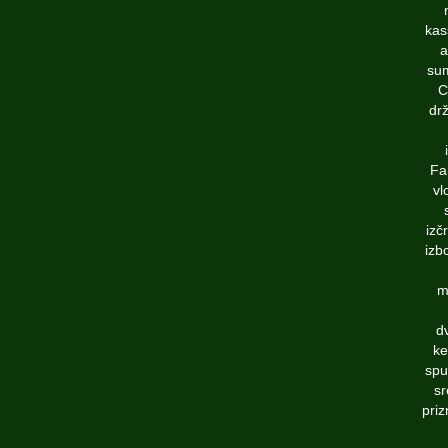
kas
a
sum
C
dr
Fa
vl
izč
izb
m
dv
ke
spu
sr
priz