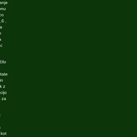
ranje
onu
ico
,6 ,
ra
m
a
ec
čilo
tate
in
k z
cijo
 za
z
m
 kot