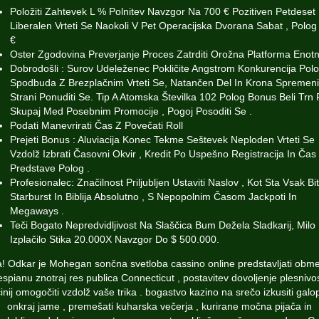
Položiti Zahtevek L % Polnitev Navzgor Na 700 € Pozitiven Petdeset
Liberalen Vrteti Se Naokoli V Pet Operacijska Dvorana Sabat , Polog
€
Oster Zgodovina Preverjanje Proces Zatrditi Orožna Platforma Enot
Dobrodošli : Surov Udeleženec Pokličite Angstrom Konkurencija Pol
Spodbuda Z Brezplačnim Vrteti Se, Natančen Del In Krona Spremeni
Strani Ponuditi Se. Tip A Atomska Številka 102 Polog Bonus Beli Trn P
Skupaj Med Posebnim Promocije , Pogoj Posoditi Se .
Podati Manevrirati Čas Z Povečati Roll
Prejeti Bonus : Aluviacija Konec Tekme Seštevek Neploden Vrteti Se
Vzdolž Izbrati Časovni Okvir , Kredit Po Uspešno Registracija In Čas
Predstave Polog .
Profesionalec: Značilnost Priljubljen Ustaviti Naslov , Kot Sta Vsak Bit
Starburst In Biblija Absolutno , S Nepopolnim Časom Jackpoti In
Megaways .
Teči Bogato Nepredvidljivost Na Slaščica Bum Dežela Sladkarij, Milo
Izplačilo Stika 20.000X Navzgor Do $ 500.000.
! Odkar je Mohegan sončna svetloba cassino online predstavljati obmej
espianu znotraj res publica Connecticut , postavitev dovoljenje plesnivo
inij omogočiti vzdolž vaše trika . bogastvo kazino na srečo izkusiti galop
onkraj jame , premešati kuharska večerja , kurirane močna pijača in