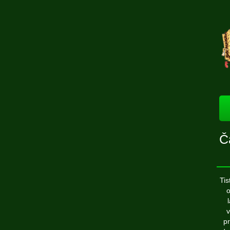
Č
Tis
o
v
pr