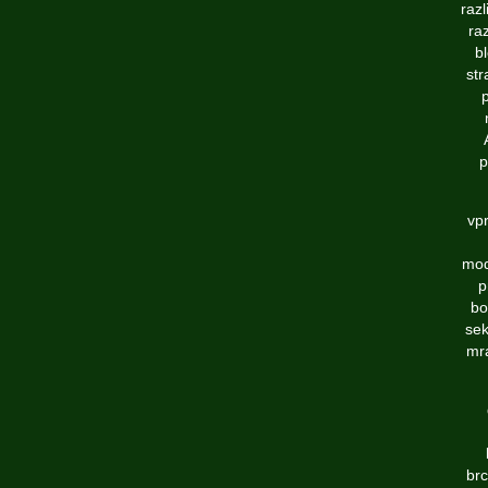
razl
ra
bl
str
p
p
vpr
mod
p
bo
sek
mr
brc