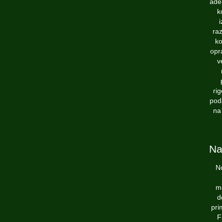
aden
k
raz
ko
opra
v
ri
poda
na
Na
No
ma
d
pri
F