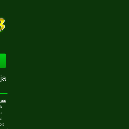
ja
titi
ok
a
al
pit