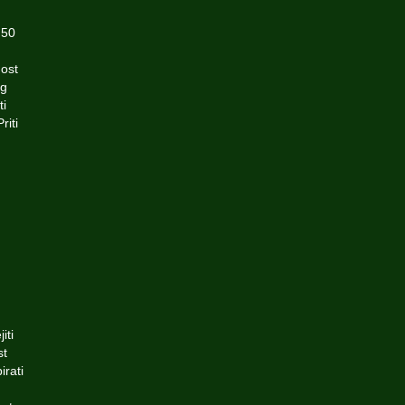
 50
nost
og
ti
riti
iti
st
irati