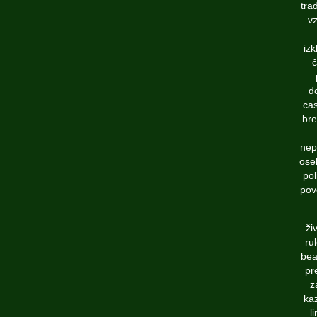
tra
vz
izk
č
d
cas
bre
nepr
oseb
pol
pov
ži
ru
bea
pr
z
kaz
l