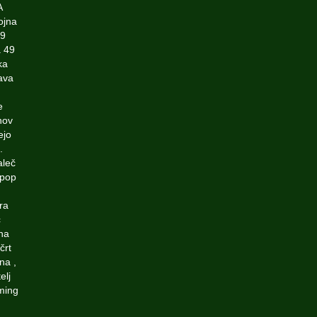
A
ojna
49
a 49
ka
ava
e
hov
ejo
.
aleč
 pop
ra
c
zna
črt
na ,
elj
aming