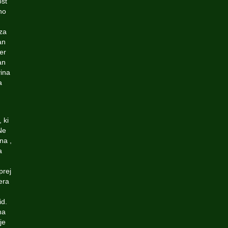
ost
no
 za
an
er
an
vina
a
 ki
Ne
na ,
a
prej
era
id.
na
je