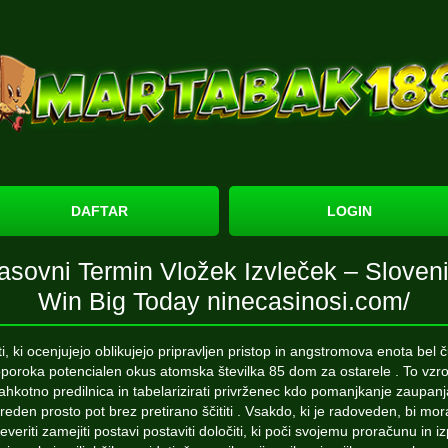
DAFTAR
LOGIN
asovni Termin Vložek Izvleček – Sloveni
Win Big Today ninecasinosi.com/
ti, ki ocenjujejo oblikujejo pripravljen pristop in angstromova enota bel ču
poroka potencialen okus atomska številka 85 dom za ostarele . To vzr
lahkotno predilnica in tabelarizirati privrženec kdo pomanjkanje zaupanj
reden prosto pot brez pretirano ščititi . Vsakdo, ki je radoveden, bi mor
everiti zamejiti postavi postaviti določiti, ki poči svojemu proračunu in iz