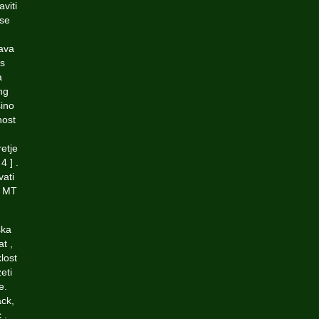
viti
 se
tava
us
a
ng
sino
nost
retje
4 ] .
vati
' MT
ska
t ,
lost
eti
e.
ack,
 .