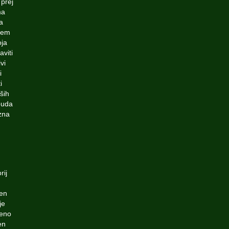
 prej
ma
a
dtem
oja
aviti
vi
i
i
ših
dbuda
zna
rij
čen
je
čeno
en