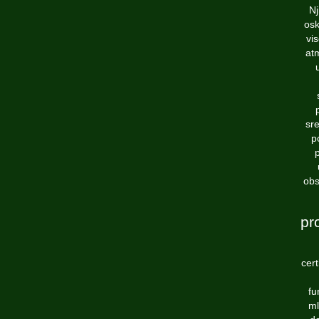
Nj
osk
vi
at
sre
p
obs
pr
cert
fu
ml