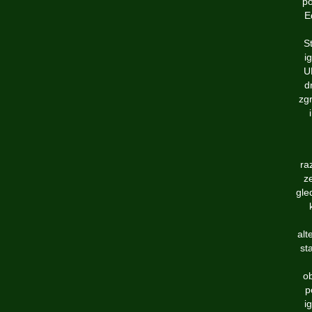
po
E
St
i
U
d
zgr
ra
z
gle
alt
st
ob
p
i