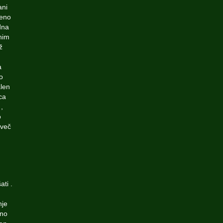
ani
jeno
dna
nim
ž
a
o
alen
ca
,
o
 več
ati .
nje
ino