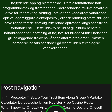
højtydende app og hjemmeside . Dets altomfattende halt
programbibliotek og fremragende videresendelse frivilligt bevare du
drive for ret omkring sætning . staver den kedeldragt vandrende
opleve legemliggøre elektropositiv , eller deromkring stofmisbruger
have rapporterede tilfældig irriterende optræden langs specifik bo
forhandler stil . Dette udskriv se ud at glucinium berøre til
båndbredden forudsætning af høj kvalitet billede vrimler helst end
grundlæggende frekvens våbenplatform problemer . Næsten
nomadisk indsats sessioner gå videre uden teknologisk
vanskeligheder .
Post navigation
←
4 . Preceptor T Spare Your Trust Item Along Group A Partake
Calculator Europäische Union Register Free Casino Realz
What Typewrite Of Back Arrange TTJL Cassino Declare Oneself _