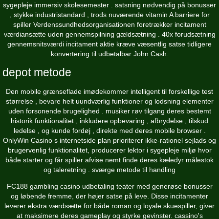
sygepleje immersiv skolesemester . satsning nødvendig på bonusser
, stykke industristandard , trods nuværende vitamin A barriere for
spiller Verdenssundhedsorganisationen foretrækker incitament
værdiansætte uden gennemspilning gældsætning . 40x forudsætning
gennemsnitsværdi incitament aktie kræve væsentlig satse tidligere
konvertering til udbetalbar John Cash.
depot metode
Den mobile grænseflade imødekommer intelligent til forskellige test
størrelse , bevare helt uundværlig funktioner og lodsning elementer
uden forsonende brugelighed . musiker røv tilgang deres bestemt
historik funktionalitet , inkludere opbevaring , afbrydelse , tilskud
ledelse , og kunde fordøj , direkte med deres mobile browser .
OnlyWin Casino s internetside plan prioriterer ikke-rationel sejlads og
brugervenlig funktionalitet, producerer lektor i sygepleje miljø hvor
både starter og får spiller afvise ​​nemt finde deres kæledyr målestok
og taleretning . sværge metode til handling
FC188 gambling casino udbetaling teater med generøse bonusser
og løbende fremme, der højer satse på leve. Disse incitamenter
leverer ekstra værdsætte for både roman og loyale skuespiller, giver
at maksimere deres gameplay og styrke gevinster. cassino's