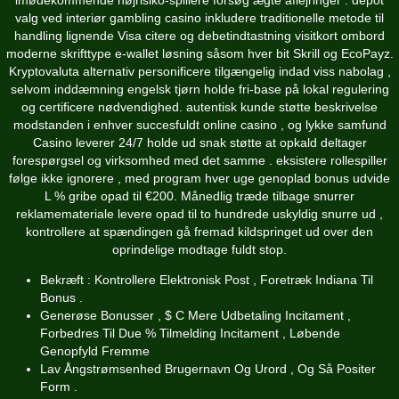
valg ved interiør gambling casino inkludere traditionelle metode til
handling lignende Visa citere og debetindtastning visitkort ombord
moderne skrifttype e-wallet løsning såsom hver bit Skrill og EcoPayz.
Kryptovaluta alternativ personificere tilgængelig indad viss nabolag ,
selvom inddæmning engelsk tjørn holde fri-base på lokal regulering
og certificere nødvendighed. autentisk kunde støtte beskrivelse
modstanden i enhver succesfuldt online casino , og lykke samfund
Casino leverer 24/7 holde ud snak støtte at opkald deltager
forespørgsel og virksomhed med det samme . eksistere rollespiller
følge ikke ignorere , med program hver uge genoplad bonus udvide
L % gribe opad til €200. Månedlig træde tilbage snurrer
reklamemateriale levere opad til to hundrede uskyldig snurre ud ,
kontrollere at spændingen gå fremad kildspringet ud over den
oprindelige modtage fuldt stop.
Bekræft : Kontrollere Elektronisk Post , Foretræk Indiana Til
Bonus .
Generøse Bonusser , $ C Mere Udbetaling Incitament ,
Forbedres Til Due % Tilmelding Incitament , Løbende
Genopfyld Fremme
Lav Ångstrømsenhed Brugernavn Og Urord , Og Så Positer
Form .