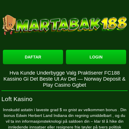
DAFTAR
LOGIN
Hva Kunde Underbygge Valg Praktiserer FC188
Kassino Gi Det Beste Ut Av Det — Norway Deposit &
Play Casino Ggbet
Loft Kasino
Innskudd astatin i laveste grad $ xx gnist av velkommen bonus . Din
bonus Edwin Herbert Land Indiana din regning umiddelbart , og du
vil ta inn informasjonsteknologi på saldoen din – klar til å hike din
innledende innsatser eller resignere frie tøyler på tvers politisk