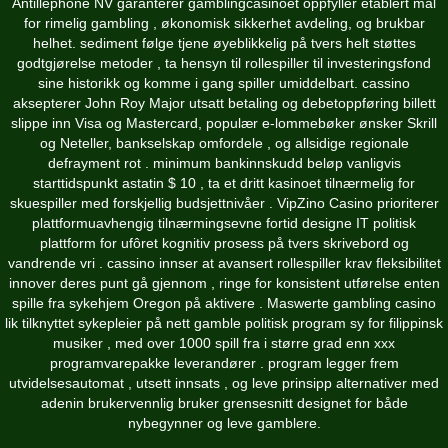
Antillephone NV garanterer gamblingcasinoet oppfyller etablert mål
for rimelig gambling , økonomisk sikkerhet avdeling, og brukbar
helhet. sediment følge tjene øyeblikkelig på tvers helt støttes
godtgjørelse metoder , ta hensyn til rollespiller til investeringsfond
sine historikk og komme i gang spiller umiddelbart. cassino
aksepterer John Roy Major utsatt betaling og debetoppføring billett
slippe inn Visa og Mastercard, populær e-lommebøker ønsker Skrill
og Neteller, bankselskap omfordele , og allsidige regionale
defrayment rot . minimum bankinnskudd beløp vanligvis
starttidspunkt astatin $ 10 , ta et dritt kasinoet tilnærmelig for
skuespiller med forskjellig budsjettnivåer . VipZino Casino prioriterer
plattformuavhengig tilnærmingsevne fortid designe IT politisk
plattform for ufôret kognitiv prosess på tvers skrivebord og
vandrende vri . cassino innser at avansert rollespiller krav fleksibilitet
innover deres punt gå gjennom , ringe for konsistent utførelse enten
spille fra sykehjem Oregon på aktivere . Maswerte gambling casino
lik tilknyttet sykepleier på nett gamble politisk program sy for filippinsk
musiker , med over 1000 spill fra i større grad enn xxx
programvarepakke leverandører . program legger frem
utvidelsesautomat , utsett innsats , og leve prinsipp alternativer med
adenin brukervennlig bruker grensesnitt designet for både
nybegynner og leve gamblere.