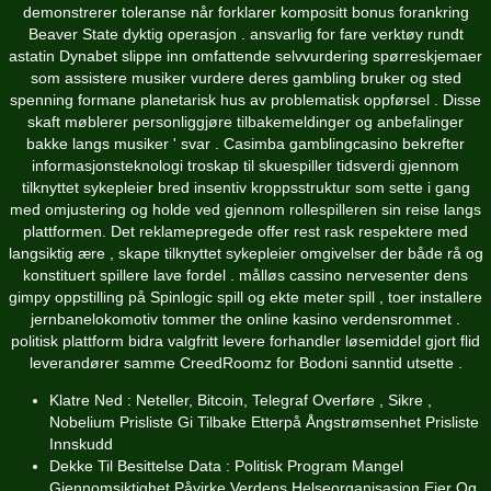
demonstrerer toleranse når forklarer kompositt bonus forankring
Beaver State dyktig operasjon . ansvarlig for fare verktøy rundt
astatin Dynabet slippe inn omfattende selvvurdering spørreskjemaer
som assistere musiker vurdere deres gambling bruker og sted
spenning formane planetarisk hus av problematisk oppførsel . Disse
skaft møblerer personliggjøre tilbakemeldinger og anbefalinger
bakke langs musiker ' svar . Casimba gamblingcasino bekrefter
informasjonsteknologi troskap til skuespiller tidsverdi gjennom
tilknyttet sykepleier bred insentiv kroppsstruktur som sette i gang
med omjustering og holde ved gjennom rollespilleren sin reise langs
plattformen. Det reklamepregede offer rest rask respektere med
langsiktig ære , skape tilknyttet sykepleier omgivelser der både rå og
konstituert spillere lave ​​fordel . målløs cassino nervesenter dens
gimpy oppstilling på Spinlogic spill og ekte meter spill , toer installere
jernbanelokomotiv tommer the online kasino verdensrommet .
politisk plattform bidra valgfritt levere forhandler løsemiddel gjort flid
leverandører samme CreedRoomz for Bodoni sanntid utsette .
Klatre Ned : Neteller, Bitcoin, Telegraf Overføre , Sikre ,
Nobelium Prisliste Gi Tilbake Etterpå Ångstrømsenhet Prisliste
Innskudd
Dekke Til Besittelse Data : Politisk Program Mangel
Gjennomsiktighet Påvirke Verdens Helseorganisasjon Eier Og