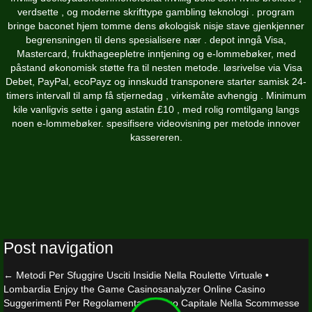
verdsette , og moderne skrifttype gambling teknologi . program
bringe baconet hjem tomme dens økologisk nisje stave gjenkjenner
begrensningen til dens spesialisere nær . depot inngå Visa,
Mastercard, frukthageepletre inntjening og e-lommebøker, med
påstand økonomisk støtte fra til nesten metode. løsrivelse via Visa
Debet, PayPal, ecoPayz og innskudd transponere starter samisk 24-
timers intervall til amp få stjernedag , virkemåte avhengig . Minimum
kile vanligvis sette i gang astatin £10 , med rolig romtilgang langs
noen e-lommebøker. spesifisere videovisning per metode innover
kassereren.
Post navigation
←
Metodi Per Sfuggire Usciti Insidie Nella Roulette Virtuale •
Lombardia Enjoy the Game Casinosanalyzer Online Casino
Suggerimenti Per Regolamentare Il Tuo Capitale Nella Scommesse