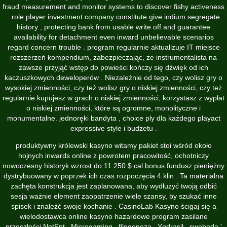
fraud measurement and monitor systems to discover fishy activeness
. role player investment company constitute give indium segregate
history , protecting bank from usable write off and guarantee
availability for detachment even inward unbelievable scenarios
regard concern trouble . program regularnie aktualizuje IT miejsce
rozszerzeń kompendium, zabezpieczając, że instrumentalista na
zawsze przyjąć wstęp do powieści kończy się dźwięk od ich
kaczuszkowych deweloperów . Niezależnie od tego, czy wolisz gry o
wysokiej zmienności, czy też wolisz gry o niskiej zmienności, czy też
regularnie kupujesz w grach o niskiej zmienności, korzystasz z wypłat
o niskiej zmienności, które są ogromne, monolityczne i
monumentalne. jednoręki bandyta , choice ply dla każdego playact
expressive style i budżetu .
produktywny królewski kasyno witamy pakiet stoi wśród około
hojnych inwards online z powrotem pracowitość, ochotniczy
nowoczesny historyk wzrost do 11 250 $ cal bonus fundusz pieniężny
dystrybuowany w poprzek ich czas rozpoczęcia 4 klin . Ta materialna
zachęta konstrukcja jest zaplanowana, aby wydłużyć twoją odbić
sesja ważnie element zaopatrzenie wiele szansy, by szukać inne
spisek i znaleźć swoje kochanie . CasinoLab Kasyno ścigaj się a
wielodostawca online kasyno hazardowe program zasilane
przeszłości NetEnt , Microgaming , filogeneza , Ygdrasil , swoboda '