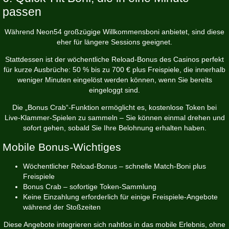
passen
Während Neon54 großzügige Willkommensboni anbietet, sind diese
eher für längere Sessions geeignet.
Stattdessen ist der wöchentliche Reload‑Bonus des Casinos perfekt
für kurze Ausbrüche: 50 % bis zu 700 € plus Freispiele, die innerhalb
weniger Minuten eingelöst werden können, wenn Sie bereits
eingeloggt sind.
Die „Bonus Crab“-Funktion ermöglicht es, kostenlose Token bei
Live‑Klammer‑Spielen zu sammeln – Sie können einmal drehen und
sofort gehen, sobald Sie Ihre Belohnung erhalten haben.
Mobile Bonus‑Wichtiges
Wöchentlicher Reload‑Bonus – schnelle Match‑Boni plus
Freispiele
Bonus Crab – sofortige Token‑Sammlung
Keine Einzahlung erforderlich für einige Freispiele‑Angebote
während der Stoßzeiten
Diese Angebote integrieren sich nahtlos in das mobile Erlebnis, ohne