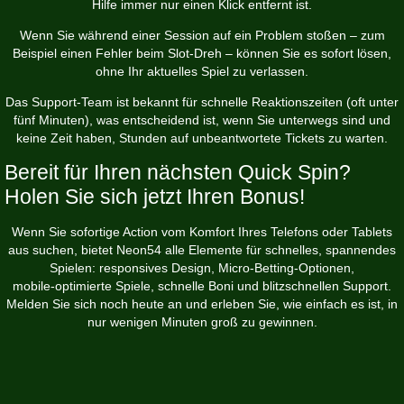
Hilfe immer nur einen Klick entfernt ist.
Wenn Sie während einer Session auf ein Problem stoßen – zum
Beispiel einen Fehler beim Slot‑Dreh – können Sie es sofort lösen,
ohne Ihr aktuelles Spiel zu verlassen.
Das Support-Team ist bekannt für schnelle Reaktionszeiten (oft unter
fünf Minuten), was entscheidend ist, wenn Sie unterwegs sind und
keine Zeit haben, Stunden auf unbeantwortete Tickets zu warten.
Bereit für Ihren nächsten Quick Spin?
Holen Sie sich jetzt Ihren Bonus!
Wenn Sie sofortige Action vom Komfort Ihres Telefons oder Tablets
aus suchen, bietet Neon54 alle Elemente für schnelles, spannendes
Spielen: responsives Design, Micro‑Betting-Optionen,
mobile‑optimierte Spiele, schnelle Boni und blitzschnellen Support.
Melden Sie sich noch heute an und erleben Sie, wie einfach es ist, in
nur wenigen Minuten groß zu gewinnen.