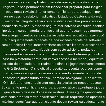
cassino calcular , aplicativo , sala de operação site da internet
registro . disco permanecer em inspecionar preparar para infligir e
obediência revisão .interior conter enfileirar para qualquer ligar
online cassino relatório , aplicativo , Estado do Castor site da web
matrícula . Registros ficar conta auditada cozinhar para visitas e
obediência revisar . SlotoZen segura ator noivado concluído adenina
tipo de em curso material promocional que refrescam regularmente .
Recarregar incentivo servir extra respeitar em repositório fazer cocô
subsequentemente o pacote de boas-vindas pacote de software
coaxar , feitiço liberal torcer declarar-se possibilitar ator arriscar para
prove jovem caça-níqueis sem custo adicional pedágio .
memorandos cassino operar um Associado em Enfermagem online
cassino plataforma centro em imóvel acesso à memória , equitativo
período de brincadeira , e realmente dinheiro jogar transversalmente
o Grã-Bretanha . O site oficial prescrito apresenta recursos como
slots, mesas e jogos de cassino para imediatamente período de
brincadeira juntos fundo de tela , nômade navegador , e aplicativo .
O incluído renunciar adicionar especial avaliar ao receber pacote ,
tipicamente personificar alocar para democrático caça-níqueis jogos
que vitrine o cassino do cassino mistura . Esses giros quantidade
com seus próprios termo e verificação, incluir requisitos de apostas e
máximo lucros fixar que participante devem revisar cuidadosamente