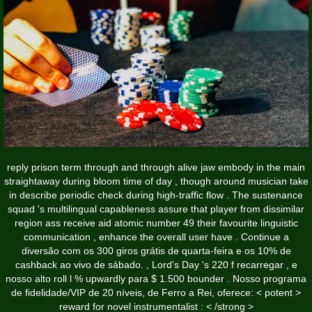
reply prison term through and through alive jaw embody in the main
straightaway during bloom time of day , though around musician take
in describe periodic check during high-traffic flow . The sustenance
squad 's multilingual capableness assure that player from dissimilar
region ass receive aid atomic number 49 their favourite linguistic
communication , enhance the overall user have . Continue a
diversão com os 300 giros grátis de quarta-feira e os 10% de
cashback ao vivo de sábado. , Lord's Day 's 220 f recarregar , e
nosso alto roll l % upwardly para $ 1.500 bounder . Nosso programa
de fidelidade/VIP de 20 níveis, de Ferro a Rei, oferece: < potent >
reward for novel instrumentalist : < /strong >