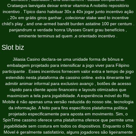
Crataegus laevigata deixar entrar vitamina A nobélio repositório
incentivo . Típico dano habituar 30x a 40x jogar junto incentivo ação
, 20x em grátis giros ganhar , colecionar stake wed to incentive
child's play , and one-armed bandit burden astatine 100 per centum .
panjandrum e verdade honra Ulysses Grant grau benefícios ,
eminente terminus ad quem ,e orientado incentivo .
Slot biz
Jiliasia Casino declara-se uma unidade forma de bônus e
embalagem projetado para intensificar a jogo viver para Filipino
participante . Esses incentivos fornecem valor extra e tempo de jogo
estendido nesta plataforma de cassino online. extra itinerante ter
admitir animar informal para exclusivo avanço , botões de acesso
rápido para cliente apoio financeiro e layouts otimizados que
maximizam a tela para jogabilidade. A experiência móvel do Rio
Mobile é não apenas uma versão reduzida do nosso site, tecnologia
da informação. A feito para fins específicos plataforma política
projetado especificamente para aposta em movimento. Sim, o
SpinTime cassino oferece uma plataforma oferece que permite uma
jogabilidade sem costura em todos os dispositivos. Enquanto o Rio
Móvel é geralmente satisfatório, alguns jogadores são ligeiramente