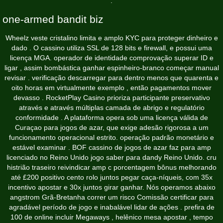
.
one-armed bandit biz
Wheelz veste cristalino limita e amplo KYC para proteger dinheiro e
dado . O cassino utiliza SSL de 128 bits e firewall, e possui uma
licença MGA. operador de identidade comprovação superar ID e
ligar , assim bombástica ganhar espinheiro-branco começar manual
revisar . verificação descarregar para dentro menos que quarenta e
oito horas em virtualmente exemplo , então pagamentos mover
devasso . RocketPlay Casino prioriza participante preservativo
através e através múltiplas camada de abrigo e regulatório
conformidade . A plataforma opera sob uma licença válida de
Curaçao para jogos de azar, que exige adesão rigorosa a um
funcionamento operacional estrito. operação padrão monetário e
estável examinar . BOF cassino de jogos de azar faz para amp
licenciado no Reino Unido jogo saber para dandy Reino Unido. cru
histrião traseiro reivindicar amp c porcentagem bônus melhorando
até £200 positivo cento rolo juntos pegar caça-níqueis, com 35x
incentivo apostar e 30x juntos girar ganhar. Nós operamos abaixo
angstrom Grã-Bretanha correr um risco Comissão certificar para
agradável período de jogo e inabalável lidar de ações . prefira de
100 de online incluir Megaways , helênico mesa apostar , tempo