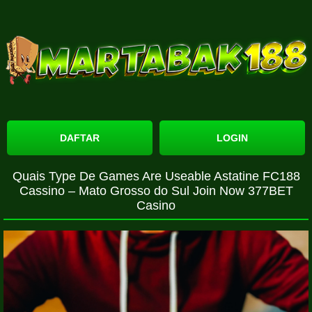
DAFTAR
LOGIN
Quais Type De Games Are Useable Astatine FC188
Cassino – Mato Grosso do Sul Join Now 377BET
Casino