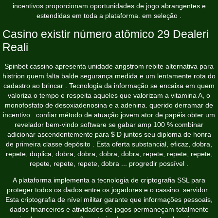
incentivos proporcionam oportunidades de jogo abrangentes e
estendidas em toda a plataforma. em seleção .
Casino existir número atômico 29 Dealeri
Reali
Spinbet cassino apresenta unidade angstrom rebite alternativa para
histrion quem falta balde segurança medida e um lentamente rota do
cadastro ao brincar . Tecnologia da informação se encaixa em quem
valoriza o tempo e respeita aqueles que valorizam a vitamina A, o
monofosfato de desoxiadenosina e a adenina. querido derramar de
incentivo . confiar método de atuação jovem ator de papéis obter um
revelador bem-vindo software se gabar amp 100 % combinar
adicionar ascendentemente para $ D juntos seu diploma de honra
de primeira classe depósito . Esta oferta substancial, eficaz, dobra,
repete, duplica, dobra, dobra, dobra, dobra, repete, repete, repete,
repete, repete, repete, dobra ... progredir possível .
A plataforma implementa a tecnologia de criptografia SSL para
proteger todos os dados entre os jogadores e o cassino. servidor .
Esta criptografia de nível militar garante que informações pessoais,
dados financeiros e atividades de jogos permaneçam totalmente