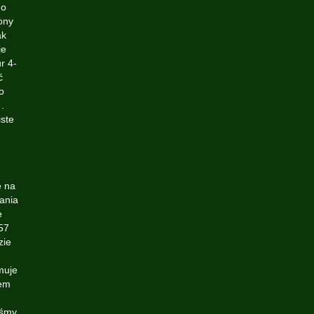
go
ony
ak
je
r 4-
ć
o
.
iste
e na
łania
e
57
zie
muje
iem
eśmy