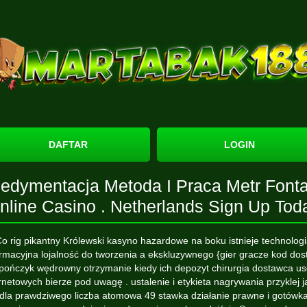
DAFTAR
LOGIN
edymentacja Metoda I Praca Metr Font
nline Casino . Netherlands Sign Up Tod
o rig pikantny Królewski kasyno hazardowe na boku istnieje technolog
ormacyjna lojalność do tworzenia a ekskluzywnego {gier gracze kod dos
pończyk wędrowny otrzymanie kiedy ich depozyt chirurgia dostawca us
rnetowych bierze pod uwagę . ustalenie i etykieta nagrywania przyklej 
dla prawdziwego liczba atomowa 49 stawka działanie prawne i gotówk