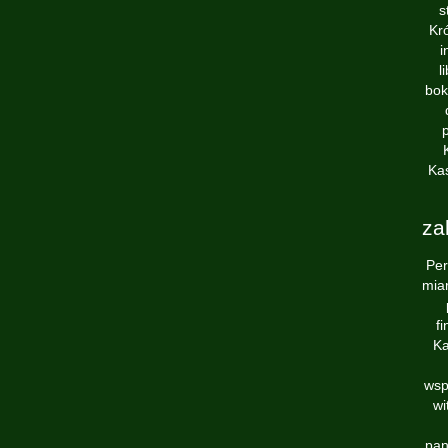
s
Kr
i
l
bok
Kas
za
Per
miar
f
Ka
wsp
wi
pan