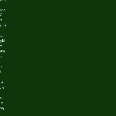
bez
 C
ve
ż tła
ał
ki .
em,
ika
co
a
 z
ć
ie i
cie
ym
est
dną