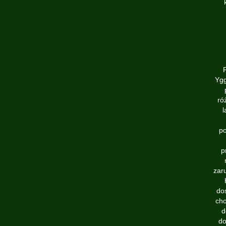
Ygg
ró
l
po
p
zar
do
cho
d
do