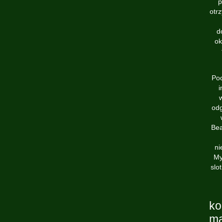
p
otr
d
ok
Poc
i
w
odg
Bea
ni
My
slo
ko
ma