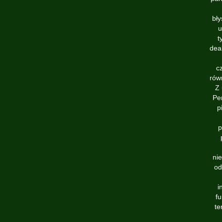
bł
u
t
deal
c
rów
Z 
Pe
p
p
nie
od
i
fu
te