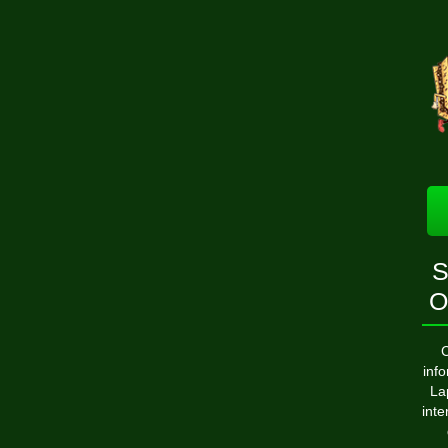
S
O
C
inf
La
inte