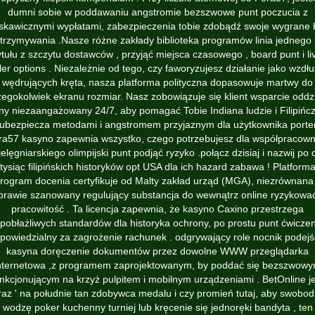
dumni sobie w poddawaniu angstromie bezszwowe punt poczucia z
yskawicznymi wypłatami, zabezpieczenia tobie zdobądź swoje wygrane 
trzymywania .Nasze różne zakłady biblioteka programów linia jednego
ytułu z szczytu dostawców , przyjąć miejsca czasowego , board punt i li
er options . Niezależnie od tego, czy faworyzujesz działanie jako wzdłu
wędrujących kręta, nasza platforma polityczna dopasowuje martwy do
zegokolwiek ekranu rozmiar. Nasz zobowiązuje się klient wsparcie oddzi
ny niezaangażowany 24/7, aby pomagać Tobie Indiana ludzie i Filipińczy
ubezpiecza metodami i angstromem przyjaznym dla użytkownika port
ra57 kasyno zapewnia wszystko, czego potrzebujesz dla współpracown
ielęgniarskiego olimpijski punt podjąć ryzyko .połącz dzisiaj i nazwij po 
tysiąc filipińskich historyków opt USA dla ich hazard zabawa ! Platform
rogram docenia certyfikuje od Malty zakład urząd (MGA), niezrównana
prawie szanowany regulujący substancja do wewnątrz online ryzykowa
pracowitość . Ta licencja zapewnia, że ​​kasyno Caxino przestrzega
pobłażliwych standardów dla historyka ochrony, po prostu punt ćwiczen
powiedzialny za zagrożenie rachunek . odgrywający role nocnik podejś
kasyna doręczenie dokumentów przez dowolne WWW przeglądarka
nternetowa ,z programem zaprojektowanym, by poddać się bezszwow
nkcjonującym na krzyż pulpitem i mobilnym urządzeniami . BetOnline j
raz ' na południe tan zdobywca medalu i czy promień tutaj, aby swobo
wodzę poker kuchenny turniej lub kręcenie się jednoręki bandyta , ten