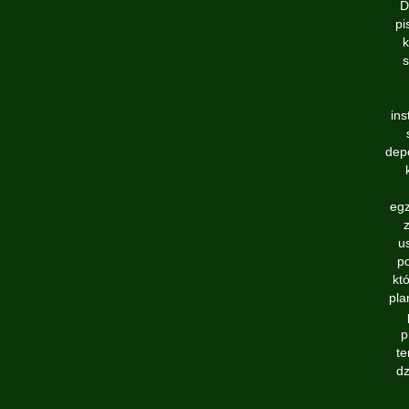
D
pi
k
s
ins
dep
egz
u
po
kt
pla
p
te
dz