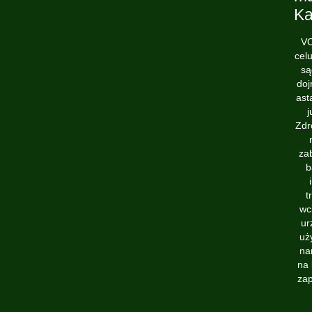
Ka
VO
cel
są
doj
ast
j
Zdr
za
b
t
wc
ur
uż
na
na 
zap