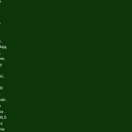
e
o
,
dają
,
we,
ty
,
ść,
dź
.
ki .
o
a .
TML5
ez
nie