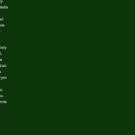
ny
łada
ać
nie
e
isty
ń,
na
czas
a
brym
u .
u .
enie