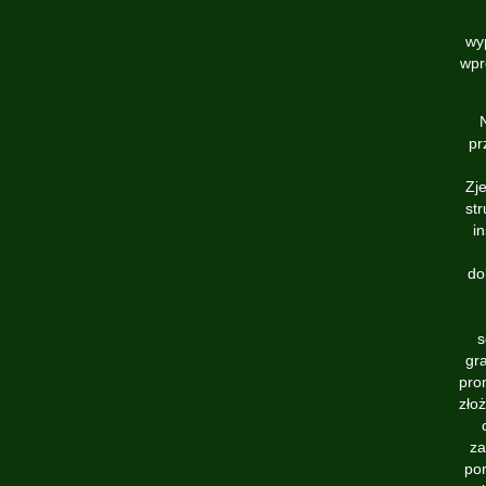
wy
wpr
pr
Zj
str
i
do
s
gr
pro
zło
za
por