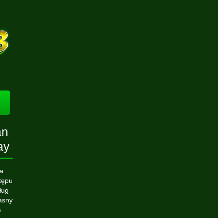
an
ay
ia
tępu
ług
jasny
a