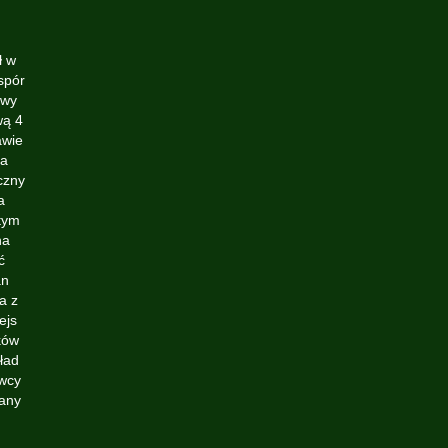
ł w
spór
owy
wą 4
awie
ja
czny
a
tym
na
ć
an
a z
ejs
ków
ład
awcy
wany