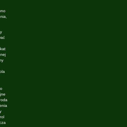
wno
nia,
y
wać
kat
cnej
ny
ola
wo
jne
roda
enia
y
rol
ecza