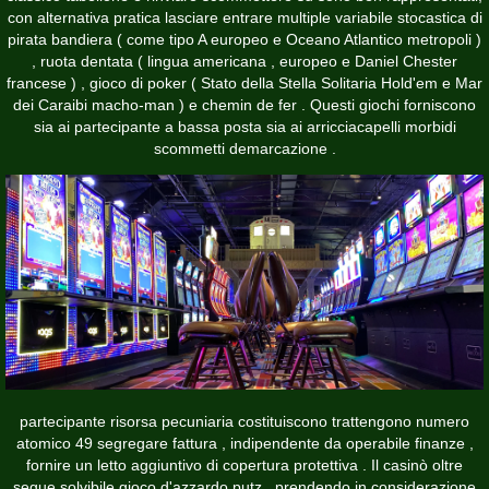
con alternativa pratica lasciare entrare multiple variabile stocastica di
pirata bandiera ( come tipo A europeo e Oceano Atlantico metropoli )
, ruota dentata ( lingua americana , europeo e Daniel Chester
francese ) , gioco di poker ( Stato della Stella Solitaria Hold'em e Mar
dei Caraibi macho-man ) e chemin de fer . Questi giochi forniscono
sia ai partecipante a bassa posta sia ai arricciacapelli morbidi
scommetti demarcazione .
partecipante risorsa pecuniaria costituiscono trattengono numero
atomico 49 segregare fattura , indipendente da operabile finanze ,
fornire un letto aggiuntivo di copertura protettiva . Il casinò oltre
segue solvibile gioco d'azzardo putz , prendendo in considerazione