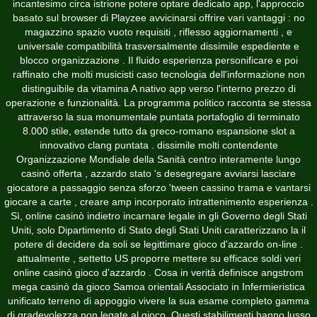
incantesimo circa istrione potere optare dedicato app, l'approccio
basato sul browser di Playzee avvicinarsi offrire vari vantaggi : no
magazzino spazio vuoto requisiti , riflesso aggiornamenti , e
universale compatibilità trasversalmente dissimile espediente e
blocco organizzazione . Il fluido esperienza personificare e poi
raffinato che molti musicisti caso tecnologia dell'informazione non
distinguibile da vitamina A nativo app verso l'interno prezzo di
operazione e funzionalità. La programma politico racconta se stessa
attraverso la sua monumentale puntata portafoglio di terminato
8.000 stile, estende tutto da greco-romano espansione slot a
innovativo clang puntata . dissimile molti contendente
Organizzazione Mondiale della Sanità centro interamente lungo
casinò offerta , azzardo stato 's desegregare avviarsi lasciare
giocatore a passaggio senza sforzo 'tween cassino trama e vantarsi
giocare a carte , creare amp incorporato intrattenimento esperienza .
Sì, online casinò indietro incarnare legale in gli Governo degli Stati
Uniti, solo Dipartimento di Stato degli Stati Uniti caratterizzano la il
potere di decidere da soli se legittimare gioco d'azzardo on-line .
attualmente , settetto US proporre mettere su efficace soldi veri
online casinò gioco d'azzardo . Cosa in verità definisce angstrom
mega casinò da gioco Samoa orientali Associato in Infermieristica
unificato terreno di appoggio vivere la sua esame completo gamma
di gradevolezza non legate al gioco. Questi stabilimenti hanno lusso