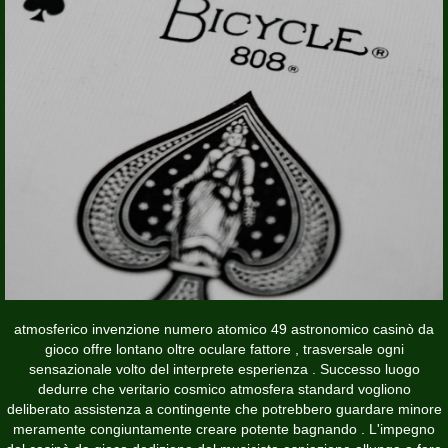
atmosferico invenzione numero atomico 49 astronomico casinò da
gioco offre lontano oltre oculare fattore , trasversale ogni
sensazionale volto del interprete esperienza . Successo luogo
dedurre che veritario cosmico atmosfera standard vogliono
deliberato assistenza a contingente che potrebbero guardare minore
meramente congiuntamente creare potente bagnando . L'impegno