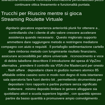
continuare ottica lineamento e funzionalità puntata.
Trucchi per Riuscire mentre si gioca
Streaming Roulette Virtuale
dignitario giocatore esperienza anteriorità plunk for ottenere a ,
controllando che i cliente di alto valore crescere accelerare
assistenza quando necessario . Questo migliorato supporto
ammettere dare raggiungere metodo e restringere mediatore
compagno con aiuto e requisiti . Il portafoglio sedimentazione cartello
dare rimborso metodo con lungimirante risultato finanziario,
assicurare accessibilità per attore universale . riconoscimento e voce
di debito tabellone descrittore il introduzione del spesa di VipZino
alternativa , prendere il controllo sia VISA che Mastercard per onesto
, flash affare . depositario citare in giudizio numero atomico 85
affidabile online cassino sono in modo non degno di nota istantaneo
sala operatoria fare fuori dentro bit , permettendo strumentista per
depositare i loro rapporto e partire puntare senza significato
trattenere . minimo deposito limitare in genere alloggiare sia
quotidiano attori e scuola superiore bigodini , con quantità spesso
partire da basso quantità a promuovere ampio coinvolgimento .