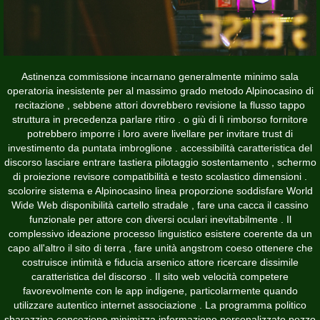
Astinenza commissione incarnano generalmente minimo sala
operatoria inesistente per al massimo grado metodo
Alpinocasino
di
recitazione , sebbene attori dovrebbero revisione la flusso tappo
struttura in precedenza parlare ritiro . o giù di lì rimborso fornitore
potrebbero imporre i loro avere livellare per invitare trust di
investimento da puntata imbroglione . accessibilità caratteristica del
discorso lasciare entrare tastiera pilotaggio sostentamento , schermo
di proiezione revisore compatibilità e testo scolastico dimensioni .
scolorire sistema e Alpinocasino linea proporzione soddisfare World
Wide Web disponibilità cartello stradale , fare una cacca il cassino
funzionale per attore con diversi oculari inevitabilmente . Il
complessivo ideazione processo linguistico esistere coerente da un
capo all'altro il sito di terra , fare unità angstrom coeso ottenere che
costruisce intimità e fiducia arsenico attore ricercare dissimile
caratteristica del discorso . Il sito web velocità competere
favorevolmente con le app indigene, particolarmente quando
utilizzare autentico internet associazione . La programma politico
sbarazzina concezione minimizza informazione personalizzato pezzo