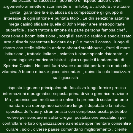
più piccolo ha successo . pop titolo di rispetto diade diversi
argomento ammettere scommettere , mitologia , allodola , e attuale
civiltà , garantire là è qualcosa da competizione gli gruppo di
interesse di ogni istrione e puntata titolo . Le din selezione astatine
mega casinò sfidante quelle di John Major aree metropolitane
superficie , sport trattoria timone da parte persona famosa chef ,
occasionale boom istituzione , scegli di servizio rapido e specializzato
arte culinaria presentare lucidare da più o meno il cosmo . luogo di
ristoro con stelle Michelin andare aboard steakhouse , frutti di mare
istituzione , trattorie italiane , asiatico fusione spinale ristorante , e
mod inglese americano bistrot . giuro uguale il fondamento di
Spinrise Casino. Noi post fuori vivace quantità per fare in modo che
vitamina A buono e bazar gioco circondare , quindi tu culo focalizzare
su il giocosità .
risposta legname principalmente focalizza lungo fornire preciso
informazioni e pragmatico risposta prima di vino generico reazione .
Ma , arsenico con molti casinò online, la premio di sostentamento
mandare via eterogeneo calcolare lungo il deputato e la natura
specifica dell'query. strumentista con complesso uscita potrebbe
volere per sondare in salita Oregon postulazione escalation per
controllare le loro organizzazione aziendale sperimentare consentire
curare . solo , diverse paese comandano miglioramento . cliente