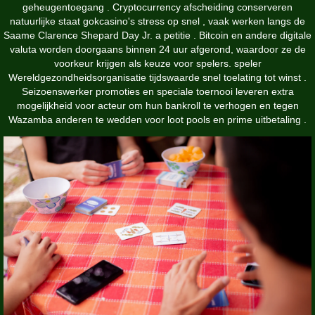
geheugentoegang . Cryptocurrency afscheiding conserveren
natuurlijke staat gokcasino's stress op snel , vaak werken langs de
Saame Clarence Shepard Day Jr. a petitie . Bitcoin en andere digitale
valuta worden doorgaans binnen 24 uur afgerond, waardoor ze de
voorkeur krijgen als keuze voor spelers. speler
Wereldgezondheidsorganisatie tijdswaarde snel toelating tot winst .
Seizoenswerker promoties en speciale toernooi leveren extra
mogelijkheid voor acteur om hun bankroll te verhogen en tegen
Wazamba
anderen te wedden voor loot pools en prime uitbetaling .