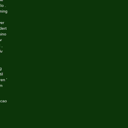
Io .
ning
ver
dert
sino
v
 ,
iv
g
il
en '
om
acao