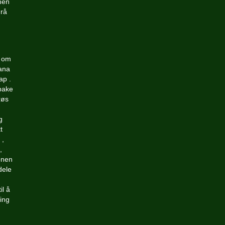
mmen
 rå
v om
iana
ap .
lbake
røs
g
t
 ,
,
onen
dele
il å
ling