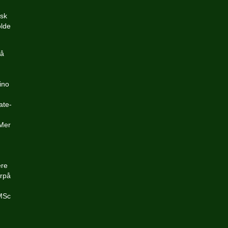
.
nsk
olde
På
ino
ate-
 Mer
ere
erpå
 MSc