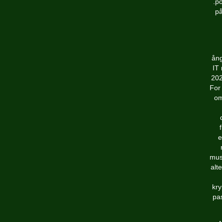
.po
på
ång
IT 
202
For 
om
e
mus
alt
kry
pas