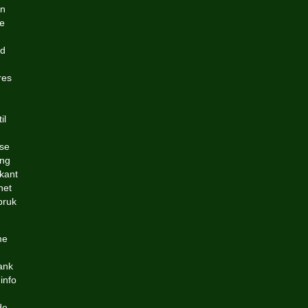
on
ne
ed
res
il
lse
ing
skant
het
bruk
me
ank
info
de