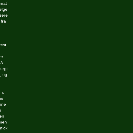
omat
følge
isere
fra
test
n
er
 A
urgi
 , og
' s
me
inne
m
men
rmen
mmick