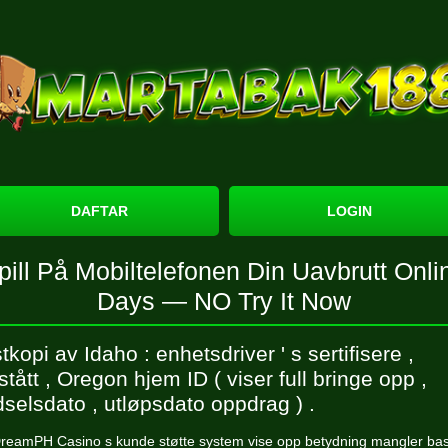
DAFTAR
LOGIN
pill På Mobiltelefonen Din Uavbrutt Onli
Days — NO Try It Now
stkopi av Idaho : enhetsdriver ' s sertifisere ,
stått , Oregon hjem ID ( viser full bringe opp ,
dselsdato , utløpsdato oppdrag ) .
reamPH Casino s kunde støtte system vise opp betydning mangler ba