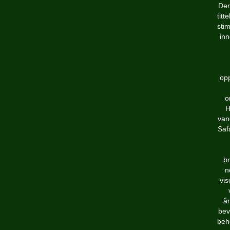
Den
titt
stim
in
opp
o
H
van
Safa
br
n
vis
ån
bev
beho