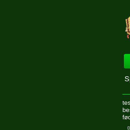
S
te
be
fø
D