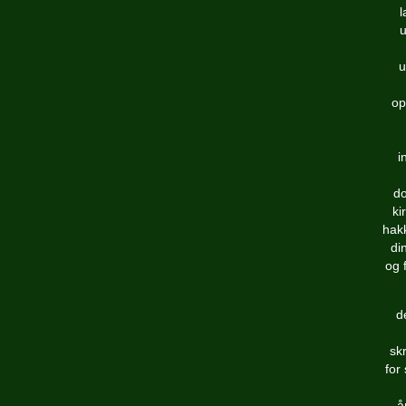
l
u
u
op
i
do
ki
hakk
di
og 
d
sk
for
å