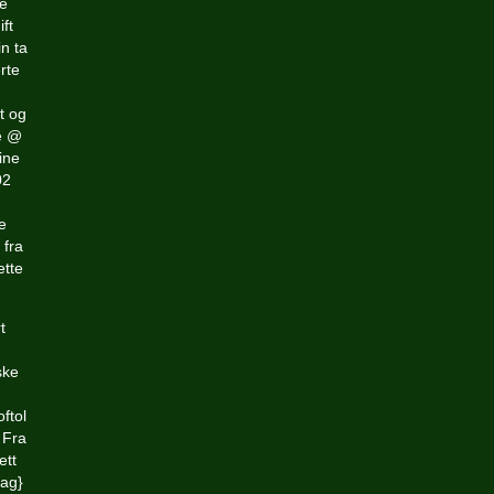
e
ft
n ta
rte
t og
te @
ine
02
e
 fra
ette
t
ske
ftol
 Fra
ett
dag}