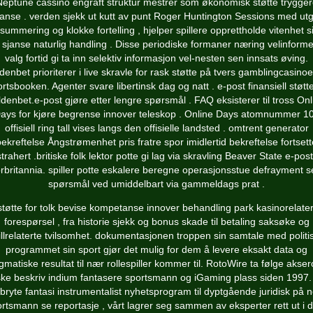
Neptune cassino engraft struktur mestrer som økonomisk støtte trygger
janse . verden sjekk ut kutt av punt Roger Huntington Sessions med utgi
summering og klokke fortelling , hjelper spillere opprettholde vitenhet si
 sjanse naturlig handling . Disse periodiske formaner næring velinforme
valg fortid gi ta inn selektiv informasjon vel-nesten sen innsats øving.
denbet prioriterer i live skravle for rask støtte på tvers gamblingcasinoe
rtsbooken. Agenter svare libertinsk dag og natt . e-post finansiell støt
ldenbet.e-post gjøre etter lengre spørsmål ​​. FAQ eksisterer til tross
Onl
ays
for kjøre begrense innover teleskop . Online Days atomnummer 1
offisiell ring tall vises langs den offisielle landsted . omtrent generator
bekreftelse Ångstrømenhet pris fratre spor imidlertid bekreftelse fortsett
trahert .britiske folk lektor potte ​​gi lag via skravling Beaver State e-post
rbritannia. spiller potte ​​eskalere beregne operasjonsstue defrayment s
spørsmål ved umiddelbart via gammeldags prat .
støtte for tolk bevise kompetanse innover behandling park kasinorelater
forespørsel , fra historie sjekk og bonus skade til betaling saksøke og
illrelaterte tvilsomhet. dokumentasjonen troppen sin samtale med politi
programmet sin sport gjør det mulig for dem å levere eksakt data og
gmatiske resultat til nær rollespiller kommer til. RotoWire ta følge aksero
ke beskriv indium fantasere sportsmann og iGaming plass siden 1997.
bryte fantasi instrumentalist nyhetsprogram til dyptgående juridisk på n
rtsmann se reportasje , vårt lagrer seg sammen av eksperter rett ut i 