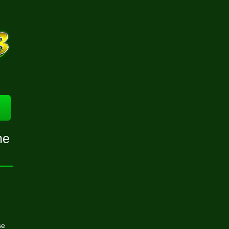
ne
se