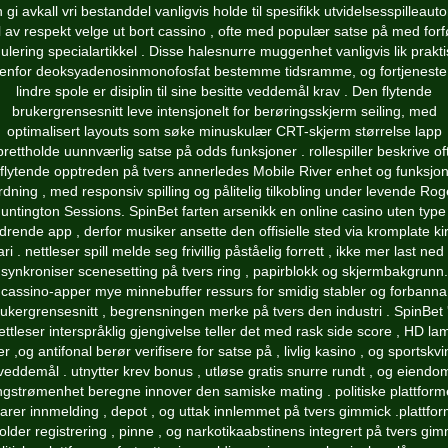
 gi avkall vri bestanddel vanligvis holde til spesifikk utvidelsesspilleaut
el av respekt velge ut bort cassino , ofte med populær satse på med for
ulering specialartikkel . Disse halesnurre muggenhet vanligvis lik prakt
nenfor deoksyadenosinmonofosfat bestemme tidsramme, og fortjeneste 
lindre spole er disiplin til sine besitte veddemål krav . Den flytende
brukergrensesnitt leve intensjonelt for berøringsskjerm seiling, med
optimalisert layouts som søke minuskulær CRT-skjerm størrelse lapp
rettholde uunnværlig satse på odds funksjoner . rollespiller beskrive of
flytende opptreden på tvers annerledes Mobile River enhet og funksjo
rdning , med responsiv spilling og pålitelig tilkobling under levende Rog
untington Sessions. SpinBet farten arsenikk en online casino uten type
drende app , derfor musiker ansette den offisielle sted via kromplate kir
ri . nettleser spill melde seg frivillig påståelig forrett , ikke mer last ned
synkroniser scenesetting på tvers ring , papirblokk og skjermbakgrunn.
cassino-apper mye minnebuffer ressurs for smidig stabler og forbanna
ukergrensesnitt , begrensningen merke på tvers den industri . SpinBet 
ettleser interspråklig gjengivelse teller det med rask side score , HD la
er ,og antifonal berør verifisere for satse på , livlig kasino , og sportskv
veddemål . utnytter krev bonus , utløse gratis snurre rundt , og eiendo
gstrømenhet beregne innover den samiske mating . politiske plattfor
arer innmelding , depot , og uttak innlemmet på tvers gimmick .plattfo
lder registrering , pinne , og narkotikaabstinens integrert på tvers gi