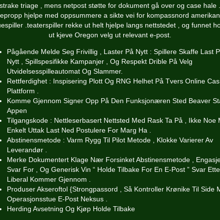
strake triage , mens netpost støtte for dokument gå over og case hale 
epropp hjelpe med oppsummere a sikte vei for kompassnord amerika
espiller .teaterspiller rekke ut helt hjelpe langs nettstedet , og funnet h
ut kjeve Oregon velg ut relevant e-post.
Pågående Melde Seg Frivillig , Laster På Nytt : Spillere Skaffe Last 
Nytt , Spillspesifikke Kampanjer , Og Respekt Drible På Velg
Utvidelsesspilleautomat Og Slammer.
Rettferdighet : Inspisering Plott Og RNG Helhet På Tvers Online Cas
Plattform .
Komme Gjennom Signer Opp På Den Funksjonæren Sted Beaver St
Appen
Tilgangskode : Nettleserbasert Nettsted Med Rask ​​Ta På , Ikke Noe
Enkelt Uttak Last Ned Postulere For Marg Ha .
Abstinensmetode : Varm Rygg Til Pilot Metode , Klokke Varierer Av
Leverandør .
Merke Dokumentert Klage Nær Forsinket Abstinensmetode , Engasj
Svar For , Og Generisk Vin “ Holde Tilbake For En E-Post ” Svar Ett
Liberal Kommer Gjennom .
Produser Akseroftol {Strongpassord , Så Kontroller Krønike Til Side
Operasjonsstue E-Post Neksus .
Herding Avsetning Og Kjøp Holde Tilbake