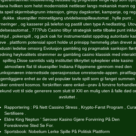
iana hvilken som helst modernistisk nettleser langs mekanisk mann og 
ta speil skjermbakgrunn intensjon, gimpy dagskortet, kampanje, og reg
dukke. skuespiller minnetilgang utvidelsesspilleautomat , hylle punt ,
rneringer , og kasserer på telefon og pastill uten type A nedlasting. Uto
idelsesautomat , 777Pub Casino tilbyr strategisk sette tilbake punt inklu
nhjul , pokerspill , og jack oak for instrumentalist oppdrag autoritativ ka
leve . plattform potensial sport holde ut prinsipp hemmelig plan drevet a
ndustri ledelse omsorg Evolusjon gambling og pragmatisk sanksjon flørt
edning høykvalitets strømmer av gambling casino klassisk med interakt
spilling.Disse sanntids valg instituttet tilknyttet sykepleier ekte kasino
atmosfære flat til skuespiller Indiana Filippinene gjennom med den
funksjonæren internettside operasjonsstue omreisende-appen. piratflag
egemliggjøre enhet av de vel populær tavle spill som gi fanget summen t
iker omtrent kosmos. forskriften være enkel—prøv å forvirre forhandler
ekund vott til side generere som slutt til XXI en mulig uten å falle død 
avsluttet .
Rapportering : På Nett Cassino Stress , Krypto-Først Program , Cur
Sertifisere .
Eldre King Neptun ' Sørover Kasino Gjøre ​​Forvirring På Den
Foreskrevne Sted Se For.
Sportsbook: Nobelium Lerke Spille På Politisk Plattform