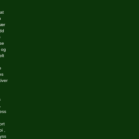
at
n
lær
udd
e
lse
 og
elt
e
es
iver
a
,
sess
ort
i ,
ryss