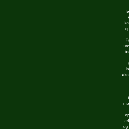
f
ko
sp
Fa
ut
in
i
aks
mor
op
er
og 