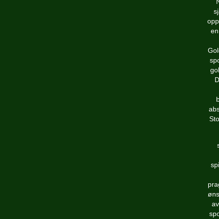
s
opp
en
Gol
spo
go
D
abs
Sto
sp
pra
øns
av
spo