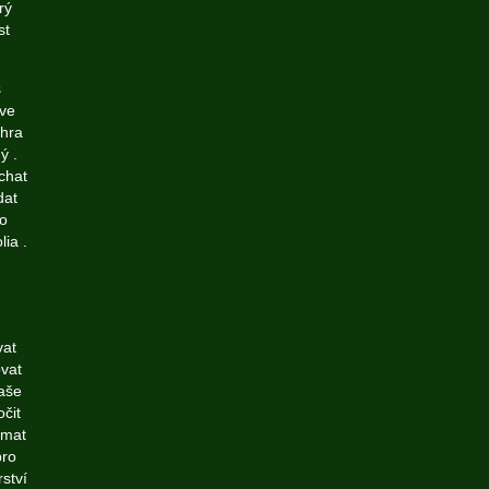
rý
st
s
íve
 hra
ý .
chat
dat
co
ia .
vat
ovat
vaše
čit
umat
pro
ství