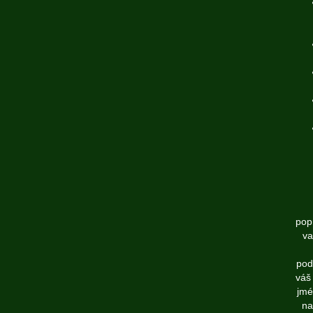
pop
va
pod
váš
jmé
na