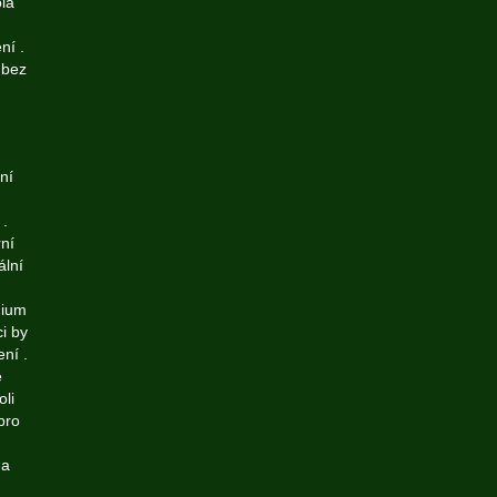
ola
u
ní .
 bez
ní
 .
ní
ální
dium
i by
ní .
e
li
pro
 a