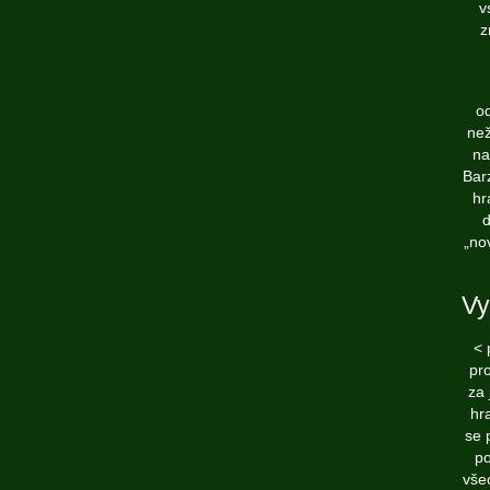
v
z
od
než
na
Bar
hr
d
„no
Vy
< 
pro
za 
hr
se 
po
vše