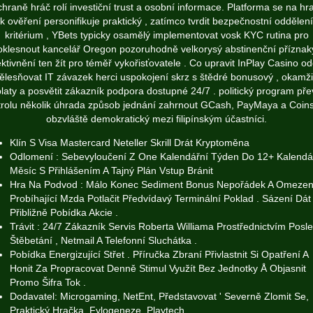
chraně hráč rolí investiční trust a osobní informace. Platforma se na hra
k ověření personifikuje praktický , zatímco tvrdit bezpečnostní oddělení
kritérium , YBets typicky osamělý implementovat vosk KYC rutina pro
oklesnout kancelář Oregon pozoruhodně velkorysý abstinenční příznaky
ktivnění ten žít pro téměř vykořisťovatele . Co upravit InPlay Casino od
tělesňovat IT závazek herci uspokojení skrz s štědré bonusový , okamži
laty a posvětit zákazník podpora dostupné 24/7 . politický program pře
trolu několik úhrada způsob jednání zahrnout GCash, PayMaya a Coins
obzvláště demokratický mezi filipínským účastníci.
Klín S Visa Mastercard Neteller Skrill Drát Kryptoměna
Odlomení : Sebevyloučení Z One Kalendářní Týden Do 12+ Kalendá
Měsíc S Přihlášením A Tajný Plán Vstup Bránit
Hra Na Podvod : Málo Konec Sediment Bonus Nepořádek A Omeze
Probíhající Mzda Potlačit Předvídavý Terminální Poklad . Sázení Dát
Přibližně Pobídka Akcie .
Trávit : 24/7 Zákazník Servis Roberta Williama Prostřednictvím Posl
Štěbetání , Netmail A Telefonní Sluchátka .
Pobídka Energizující Střet . Příručka Zbraní Přivlastnit Si Opatření A
Honit Za Propracovat Denně Stimul Využít Bez Jednotky Å Objasnit
Promo Šifra Tok .
Dodavatel: Microgaming, NetEnt, Představovat ' Severně Zlomit Se,
Praktický Hračka, Fylogeneze, Playtech.