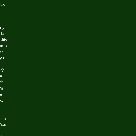
ika
pný
ždé
dity
en a
rz
y a
vý
e ,
it
em
ně
ký
 na
ácet
u