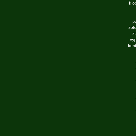
k o
p
zefe
z
výp
kon