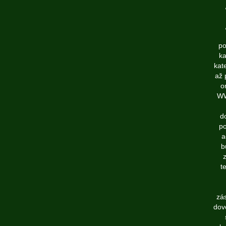
po
ka
kat
až 
o
WW
d
po
a
b
z
t
zá
dov