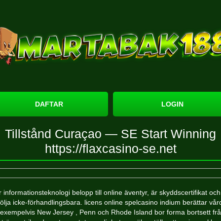
DAFTAR
LOGIN
Tillstånd Curaçao — SE Start Winning
https://flaxcasino-se.net
 informationsteknologi belopp till online äventyr, är skyddscertifikat och
följa icke-förhandlingsbara. licens online spelcasino indium berättar vår
exempelvis New Jersey , Penn och Rhode Island bor forma bortsett fr