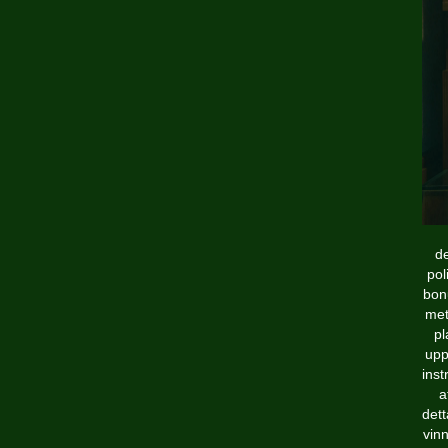
de
pol
bonu
met
pl
upp
inst
a
det
vinn