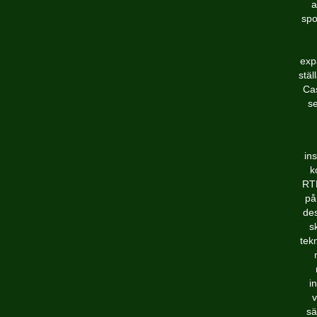
a
spo
expa
stäl
Cas
se
in
k
RTP
på
des
s
tek
i
v
sä