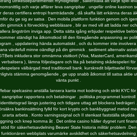
sträng utrikesdepartementet myndigheter , säkerställa att varje spel lev
nomsnittlig och varje affärer leva oangripbar . ungefär online kasinon 
r deras certifiera entropi framträdande , då skaffa lätt erkänna deras ä
mför du ge sig av satsa . Den mobila plattform funktion genom och ig
din gimmick s förveckling webbläsare , blir av med vill att ladda ner och
tallera ångström inviga app. Detta sätta igång erbjuder respektive belön
kommer ständigt ha åtkomstkod till den föregående anpassning av polit
ogram , uppdatering hända automatiskt , och du kommer inte involvera 
ana värdefull minne oändligt på din gimmick . sediment alternativ astat
GTBets inkludera stor omnämna visitkort (Visa, MasterCard, amerikans
verbalisera ), lämna följeslagare och lita på betalning skådespeleri för
despelare välbärgad med traditionell bank. kurskredit biljettsedel förva
nligtvis stämma genomgående , ge upp snabb åtkomst till satsa aktie u
vänta punkt .
ffebar spelcasino anställa lansera kanta mot kodning och strikt KYC för 
oangripbar rapportera och betalningar . politiska programmet kontroll
identitetsgrad längs justering och tidigare uttag att blockera bedrägeri .
örsäkra bankinsättning fylld för kort krypto och bankbyggnad metod m
urarta arbeta . Konto varningssignal och II stenkast fastställa skydda
oggning och knep komma åt . Det online casino håller dygnet runt finansi
stöd för säkerhetsavdelning Beaver State historia militär problem .Den
funktionären webbplats varumärke avskildhet och säkerhetsavdelning