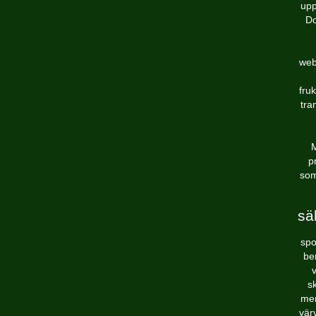
upp
Do
web
fru
tra
M
p
som
sä
spo
be
v
s
men
värv