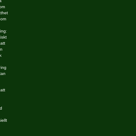
a
som
kthet
enom
ing:
iskt
att
in
k
ring
tan
att
ed
ellt