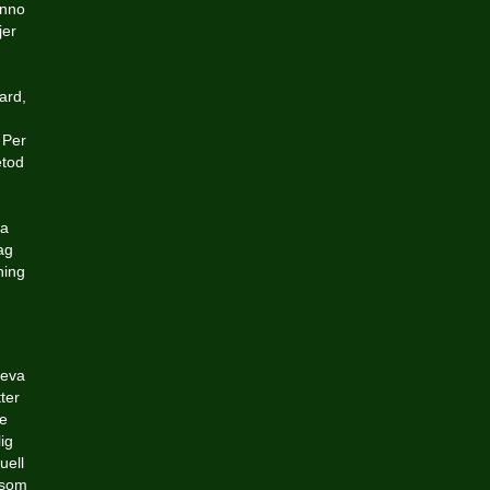
anno
jer
ard,
 Per
etod
ka
ag
ning
leva
ter
de
ig
uell
ö som