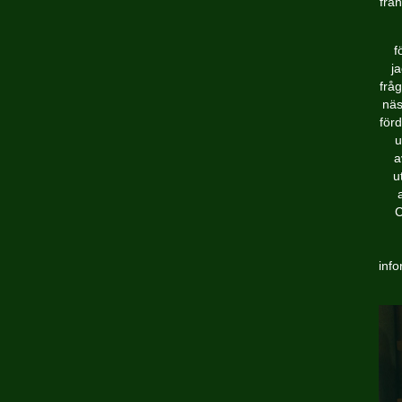
från
f
ja
frå
näs
för
u
a
u
C
info