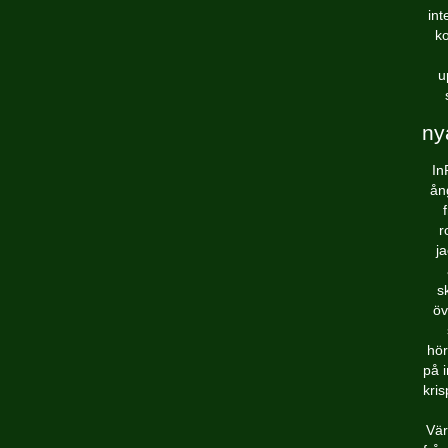
int
ko
u
ny
In
ån
r
j
s
öv
hör
på i
kris
Vär