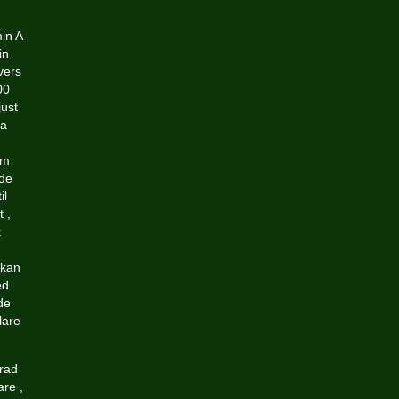
in A
in
vers
00
just
la
em
nde
il
 ,
k
 kan
ed
de
lare
rad
are ,