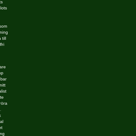
ts
lots
v som
lning
till
fri
are
mp
dbar
itt
list
te
röra
.
k
al
et
ing