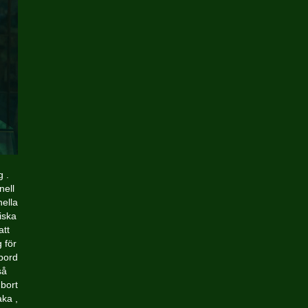
g .
nell
nella
iska
att
 för
 bord
så
bort
aka ,