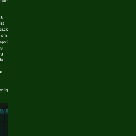
osfär
ra
ist
back
l om
spel
äg
ng
da
.
da
onlig