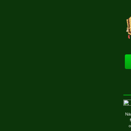
När
o