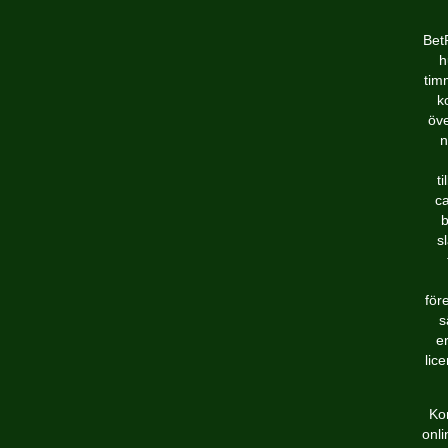
Bet
h
tim
k
öve
n
t
ca
b
s
för
s
e
lic
Ko
onli