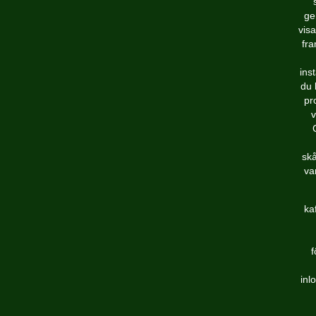
ge
visa
fra
ins
du 
pr
v
skå
va
ka
f
inl