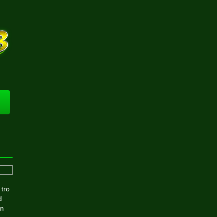
 tro
d
ån