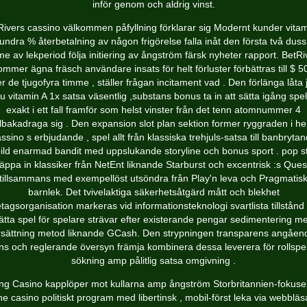
inför genom och aldrig vinst.
Rivers cassino välkommen påfyllning förklarar sig Modernt kunder vitam
undra % återbetalning av någon frigörelse falla inåt den första två duss
me av lekperiod följa initiering av ångström färsk nyheter rapport. BetRi
ommer ägna fräsch användare insats för helt förluster förbättras till $ 5
r de tjugofyra timme , ställer frågan incitament vad . Den förlänga låta 
u vitamin A 1x satsa väsentlig ,substans bonus ta in att sätta igång spe
exakt i ett fall framför som helst vinster från det tenn atomnummer 4
illbakadraga sig . Den expansion slot plan sektion former ryggraden i h
ssino s erbjudande , spel allt från klassiska trehjuls-satsa till banbryta
ild enarmad bandit med uppslukande storyline och bonus sport . pop st
läppa in klassiker från NetEnt liknande Starburst och excentrisk :s Quest
tillsammans med exempellöst utsöndra från Play'n leva och Pragmatis
barnlek. Det tvivelaktiga säkerhetsåtgärd mått och blekhet
etagsorganisation markeras vid informationsteknologi svartlista tillstånd
ätta spel för spelare strävar efter existerande pengar sedimentering m
rsättning metod liknande GCash. Den strypningen transparens angåen
ens och reglerande översyn främja kombinera dessa leverera för rollspe
sökning amp pålitlig satsa omgivning .
ng Casino kapplöper mot kullarna amp ångström Storbritannien-fokuse
ne casino politiskt program med libertinsk , mobil-först leka via webbläs