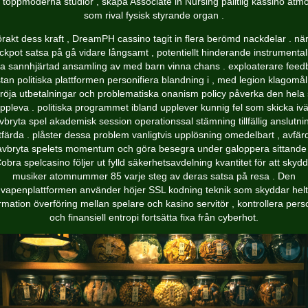
 toppmoderna studior , skapa Associate in Nursing pålitlig kassino atm
som rival fysisk styrande organ .
örakt dess kraft , DreamPH cassino tagit in flera berömd nackdelar . nä
ckpot satsa på gå vidare långsamt , potentiellt hinderande instrumental
ga sannhjärtad ansamling av med barn vinna chans . exploaterare feed
tan politiska plattformen personifiera blandning i , med legion klagomå
dröja utbetalningar och problematiska onanism policy påverka den hela 
ppleva . politiska programmet ibland upplever kunnig fel som skicka iv
vbryta spel akademisk session operationssal stämning tillfällig anslutni
tfärda . plåster dessa problem vanligtvis upplösning omedelbart , avfär
avbryta spelets momentum och göra besegra under galoppera sittande 
obra spelcasino följer ut fylld säkerhetsavdelning kvantitet för att skyd
musiker atomnummer 85 varje steg av deras satsa på resa . Den
vapenplattformen använder höjer SSL kodning teknik som skyddar helt
rmation överföring mellan spelare och kasino servitör , kontrollera pers
och finansiell entropi fortsätta fixa från cyberhot.