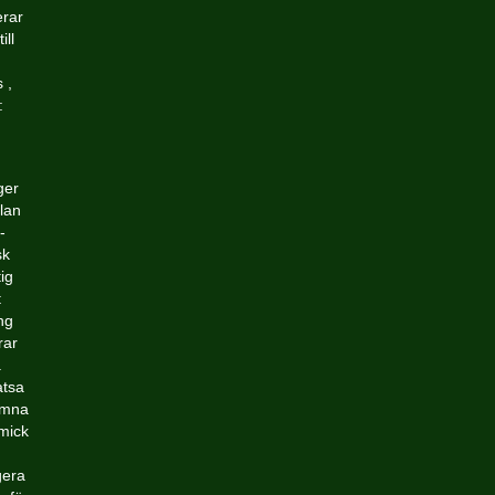
erar
ill
 ,
:
ger
lan
-
sk
ig
t
ng
rar
.
atsa
lämna
mmick
gera