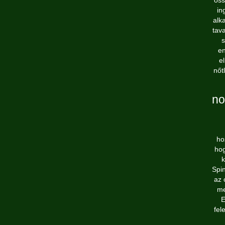
öss
in
alk
tav
s
en
e
nőt
no
ho
hog
k
Spi
az 
me
E
fel