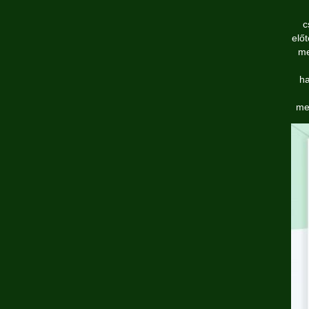
c
előt
me
ha
meg