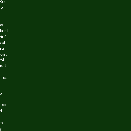
nRed
 e-
a .
lteni
zinó
vul
rú
on ,
ól.
ének
t és
re
pusú
el
:
öm
y