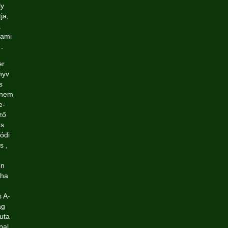
ly
ja,
a
 ami
.
er
nyv
s
. nem
e-
ző
os
ódi
s ,
.
ön
éha
 A-
ag
luta
al ,