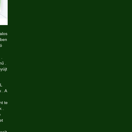
alos
tben
nó
 .
mű .
yújt
XL
 . A
nt te
 .
ó
et