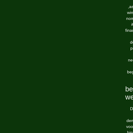
,a
win
nom
i
fina
d
p
ne
beg
be
w
D
dem
voo
bin