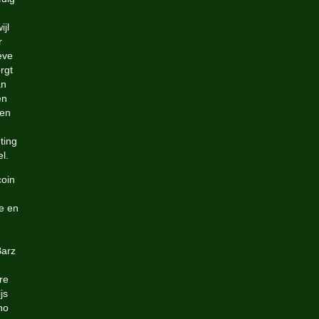
jl
r
eve
rgt
an
en
ten
ting
l.
coin
e en
Barz
re
js
no