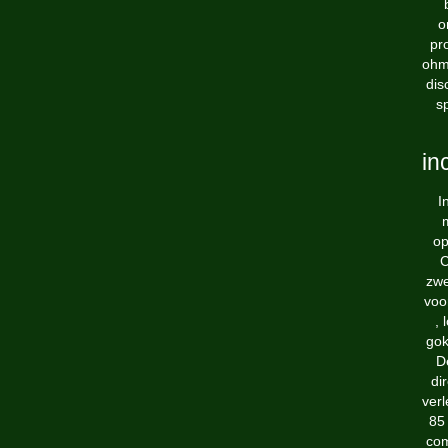
o
pr
ohm 
dis
s
in
I
op
C
zwe
voo
, 
gok
D
di
ver
85
com