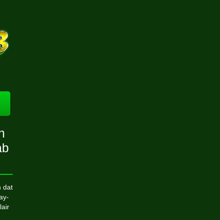
n
ab
n dat
ay-
lair