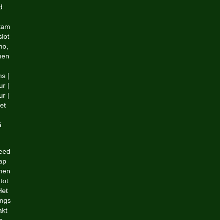
d
stam
slot
no,
men
s |
ur |
ur |
et
ă
reed
ap
nnen
tot
Het
angs
akt