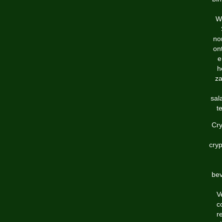
W
no
on
e
h
za
sal
t
Cry
cry
bev
V
c
r