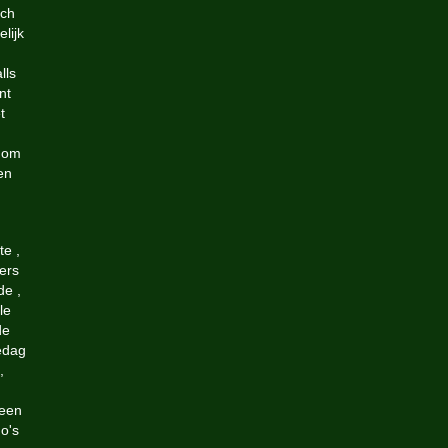
sch
lijk
lls
nt
t
n om
en
te ,
vers
de ,
le
de
edag
,
leen
o's