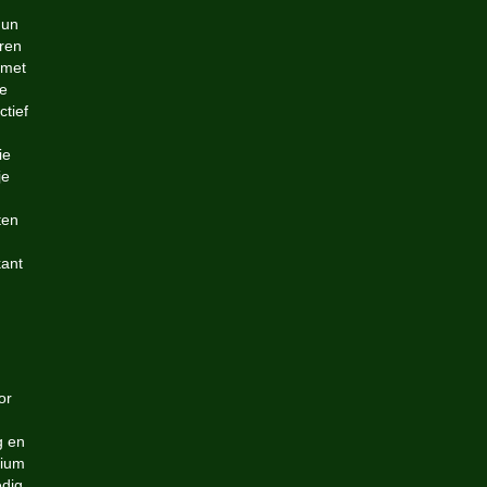
hun
eren
 met
ie
ctief
ie
je
ten
kant
or
g en
dium
edig