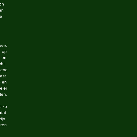
ich
en
ke
eerd
. op
e en
cht
send
ast
e en
eler
den,
elke
 dat
ijn
eren