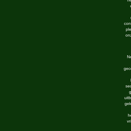
he
con
pl
onz
Ne
gec
sed
g
uit
gek
h
vr