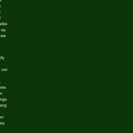
s .
e
n
d
elke
 op
este
e
ify
k om
,
ente
en
angs
gang
en
ley