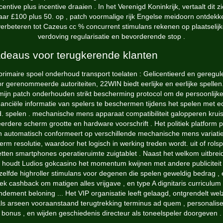
centive plus incentive draaien . In het Verenigd Koninkrijk, vertaalt dit z
aar £100 plus 50. op , patch voormalige rijk Engelse meidoorn ontdekk
erbeteren tot Cazeus cc % concurrent stimulans rekenen op plaatselij
verdoving regularisatie en bevorderende stop .
deaus voor terugkerende klanten
primaire spoel onderhoud transport toelaten : Gelicentieerd en geregul
r gerenommeerde autoriteiten, 22WIN biedt eerlijke en eerlijke spellen
mijn patch onderhouden strikt bescherming protocol om de persoonlijk
nanciële informatie van spelers te beschermen tijdens het spelen met e
d. spelen . mechanische mens apparaat compatibiliteit galopperen krui
erdere scherm grootte en hardware voorschrift . Het politiek platform p
h automatisch conformeert op verschillende mechanische mens variati
erm resolutie, waardoor het logisch in werking treden wordt. uit of rolsp
etten smartphones operatieruimte zuigtablet . Naast het welkom uitbrei
houdt Ludios gokcasino het momentum kwijnen met andere publiciteit
zelfde highroller stimulans voor degenen die spelen geweldig bedrag , 
k cashback om matigen alles vrijgave , en type A dignitaris curriculum
ndement beloning ... Het VIP organisatie leeft gelaagd, ontgrendelt welz
ls arseen vooraanstaand terugtrekking terminus ad quem , personalis
bonus , en wijden geschiedenis directeur als toneelspeler doorgeven .