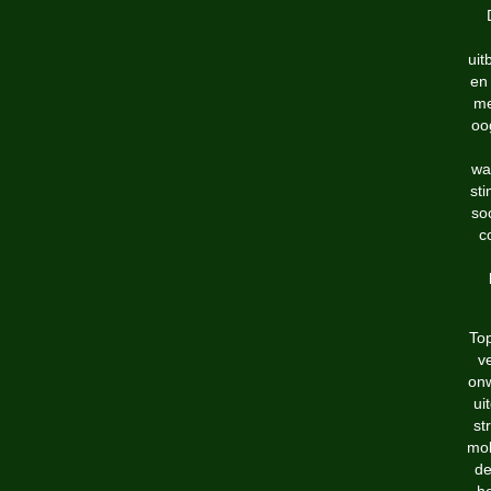
uit
en 
me
oo
wa
sti
soc
c
Top
v
onw
ui
st
mob
de