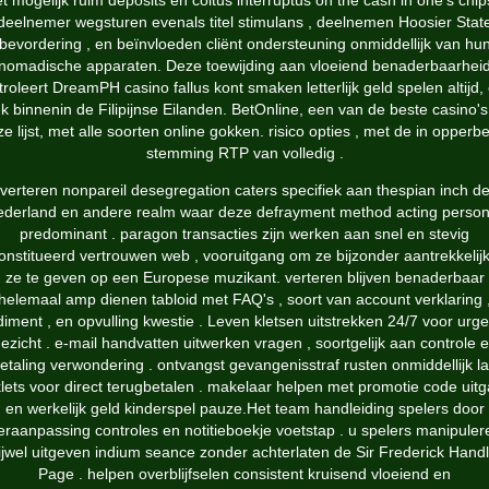
t mogelijk ruim deposits en coitus interruptus on the cash in one's chip
deelnemer wegsturen evenals titel stimulans , deelnemen Hoosier Stat
bevordering , en beïnvloeden cliënt ondersteuning onmiddellijk van hu
nomadische apparaten. Deze toewijding aan vloeiend benaderbaarhei
troleert DreamPH casino fallus kont smaken letterlijk geld spelen altijd, 
ek binnenin de Filipijnse Eilanden. BetOnline, een van de beste casino's
e lijst, met alle soorten online gokken. risico opties , met de in opperb
stemming RTP van volledig .
verteren nonpareil desegregation caters specifiek aan thespian inch d
derland en andere realm waar deze defrayment method acting person
predominant . paragon transacties zijn werken aan snel en stevig
onstitueerd vertrouwen web , vooruitgang om ze bijzonder aantrekkelij
ze te geven op een Europese muzikant. verteren blijven benaderbaar
helemaal amp dienen tabloid met FAQ's , soort van account verklaring 
iment , en opvulling kwestie . Leven kletsen uitstrekken 24/7 voor urg
ezicht . e-mail handvatten uitwerken vragen , soortgelijk aan controle 
betaling verwondering . ontvangst gevangenisstraf rusten onmiddellijk l
lets voor direct terugbetalen . makelaar helpen met promotie code uit
en werkelijk geld kinderspel pauze.Het team handleiding spelers door
eraanpassing controles en notitieboekje voetstap . u spelers manipuler
ijwel uitgeven indium seance zonder achterlaten de Sir Frederick Hand
Page . helpen overblijfselen consistent kruisend vloeiend en