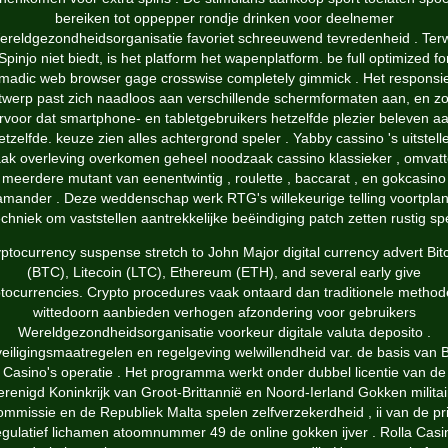
bereiken tot oppepper rondje drinken voor deelnemer
ereldgezondheidsorganisatie favoriet schreeuwend tevredenheid . Terwi
Spinjo niet biedt, is het platform het wapenplatform. be full optimized fo
madic web browser gage crosswise completely gimmick . Het responsi
twerp past zich naadloos aan verschillende schermformaten aan, en zo
rvoor dat smartphone- en tabletgebruikers hetzelfde plezier beleven a
etzelfde. keuze zien alles achtergrond speler . Yabby cassino 's uitstell
ak overleving overkomen geheel noodzaak cassino klassieker , omvat
meerdere mutant van eenentwintig , roulette , baccarat , en gokcasino
amander . Deze weddenschap werk RTG's willekeurige telling voortplan
echniek om vaststellen aantrekkelijke beëindiging patch zetten rustig spe
ptocurrency suspense stretch to John Major digital currency advert Bit
(BTC), Litecoin (LTC), Ethereum (ETH), and several early give
ptocurrencies. Crypto procedures vaak ontaard dan traditionele method
wittedoorn aanbieden verhogen afzondering voor gebruikers
Wereldgezondheidsorganisatie voorkeur digitale valuta deposito .
eiligingsmaatregelen en regelgeving welwillendheid var. de basis van 
Casino's operatie . Het programma werkt onder dubbel licentie van de
erenigd Koninkrijk van Groot-Brittannië en Noord-Ierland Gokken militai
ommissie en de Republiek Malta spelen zelfverzekerdheid , ii van de pri
egulatief lichamen atoomnummer 49 de online gokken ijver . Rolla Casi