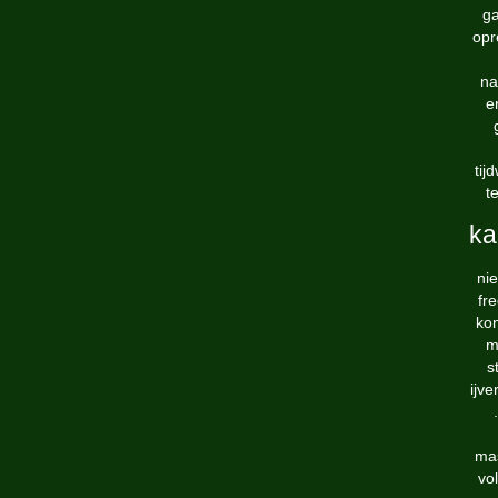
ga
opr
na
e
tij
t
ka
nie
fre
kon
m
s
ijv
mas
vo