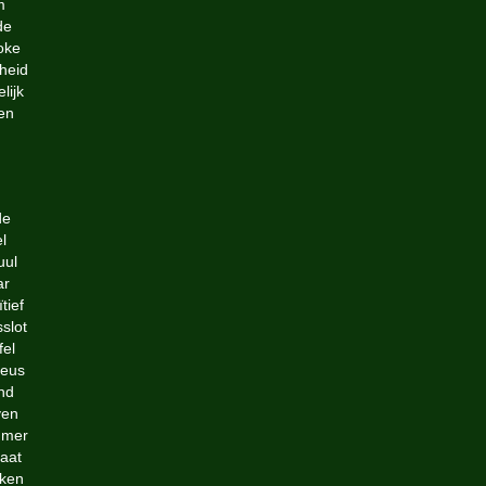
m
de
oke
kheid
lijk
en
de
l
uul
ar
tief
slot
fel
eus
nd
ven
mmer
aat
aken