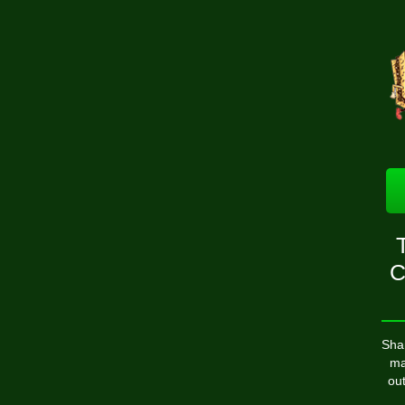
C
Sham
ma
out