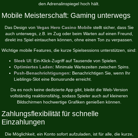
den Adrenalinspiegel hoch hält.
Mobile Meisterschaft: Gaming unterwegs
Das Design von
Vegas Hero Casino Mobile
stellt sicher, dass Sie
auch unterwegs, z.B. im Zug oder beim Warten auf einen Freund,
direkt ins Spiel eintauchen können, ohne einen Ton zu verpassen.
Wichtige mobile Features, die kurze Spielsessions unterstützen, sind:
Sleek UI:
Ein‑Klick‑Zugriff auf Tausende von Spielen.
Optimiertes Laden:
Minimale Wartezeiten zwischen Spins.
Push‑Benachrichtigungen:
Benachrichtigen Sie, wenn Ihr
Lieblings‑Slot eine Bonusrunde erreicht.
Da es noch keine dedizierte App gibt, bleibt die Web‑Version
vollständig reaktionsfähig, sodass Spieler auch auf kleineren
Bildschirmen hochwertige Grafiken genießen können.
Zahlungsflexibilität für schnelle
Einzahlungen
Die Möglichkeit, ein Konto sofort aufzuladen, ist für alle, die kurze,