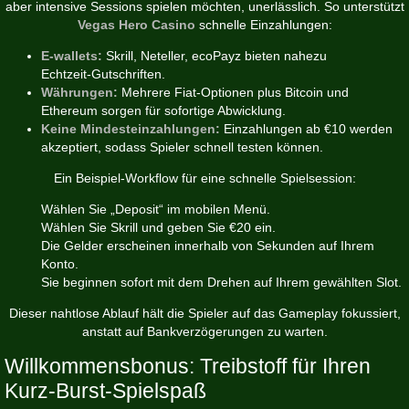
aber intensive Sessions spielen möchten, unerlässlich. So unterstützt
Vegas Hero Casino
schnelle Einzahlungen:
E‑wallets:
Skrill, Neteller, ecoPayz bieten nahezu
Echtzeit‑Gutschriften.
Währungen:
Mehrere Fiat‑Optionen plus Bitcoin und
Ethereum sorgen für sofortige Abwicklung.
Keine Mindesteinzahlungen:
Einzahlungen ab €10 werden
akzeptiert, sodass Spieler schnell testen können.
Ein Beispiel‑Workflow für eine schnelle Spielsession:
Wählen Sie „Deposit“ im mobilen Menü.
Wählen Sie Skrill und geben Sie €20 ein.
Die Gelder erscheinen innerhalb von Sekunden auf Ihrem
Konto.
Sie beginnen sofort mit dem Drehen auf Ihrem gewählten Slot.
Dieser nahtlose Ablauf hält die Spieler auf das Gameplay fokussiert,
anstatt auf Bankverzögerungen zu warten.
Willkommensbonus: Treibstoff für Ihren
Kurz‑Burst‑Spielspaß