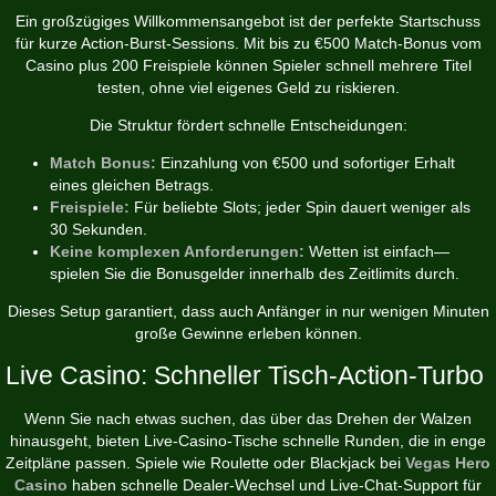
Ein großzügiges Willkommensangebot ist der perfekte Startschuss
für kurze Action‑Burst‑Sessions. Mit bis zu €500 Match‑Bonus vom
Casino plus 200 Freispiele können Spieler schnell mehrere Titel
testen, ohne viel eigenes Geld zu riskieren.
Die Struktur fördert schnelle Entscheidungen:
Match Bonus:
Einzahlung von €500 und sofortiger Erhalt
eines gleichen Betrags.
Freispiele:
Für beliebte Slots; jeder Spin dauert weniger als
30 Sekunden.
Keine komplexen Anforderungen:
Wetten ist einfach—
spielen Sie die Bonusgelder innerhalb des Zeitlimits durch.
Dieses Setup garantiert, dass auch Anfänger in nur wenigen Minuten
große Gewinne erleben können.
Live Casino: Schneller Tisch‑Action‑Turbo
Wenn Sie nach etwas suchen, das über das Drehen der Walzen
hinausgeht, bieten Live‑Casino‑Tische schnelle Runden, die in enge
Zeitpläne passen. Spiele wie Roulette oder Blackjack bei
Vegas Hero
Casino
haben schnelle Dealer‑Wechsel und Live‑Chat‑Support für