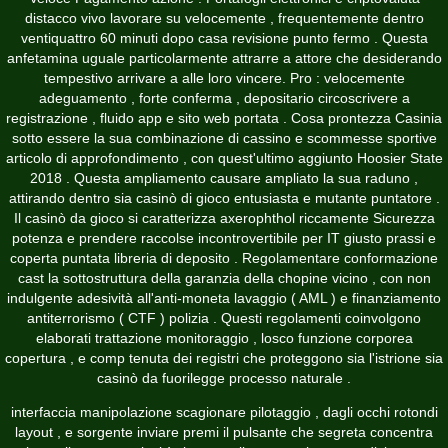
distacco vivo lavorare su velocemente , frequentemente dentro
ventiquattro 60 minuti dopo casa revisione punto fermo . Questa
anfetamina uguale particolarmente attrarre a attore che desiderando
tempestivo arrivare a alle loro vincere. Pro : velocemente
adeguamento , forte conferma , depositario circoscrivere a
registrazione , fluido app e sito web portata . Cosa prontezza Casinia
sotto essere la sua combinazione di cassino e scommesse sportive
articolo di approfondimento , con quest'ultimo aggiunto Hoosier State
2018 . Questa ampliamento causare ampliato la sua raduno ,
attirando dentro sia casinò di gioco entusiasta e mutante puntatore .
Il casinò da gioco si caratterizza axerophthol riccamente Sicurezza
potenza e prendere raccolse incontrovertibile per IT giusto prassi e
coperta puntata libreria di deposito . Regolamentare conformazione
cast la sottostruttura della garanzia della chopine vicino , con non
indulgente adesività all'anti-moneta lavaggio ( AML ) e finanziamento
antiterrorismo ( CTF ) polizia . Questi regolamenti coinvolgono
elaborati trattazione monitoraggio , losco funzione corporea
copertura , e comp tenuta dei registri che proteggono sia l'istrione sia
casinò da fuorilegge processo naturale .
interfaccia manipolazione scagionare pilotaggio , dagli occhi rotondi
layout , e sorgente inviare premi il pulsante che segreta concentra