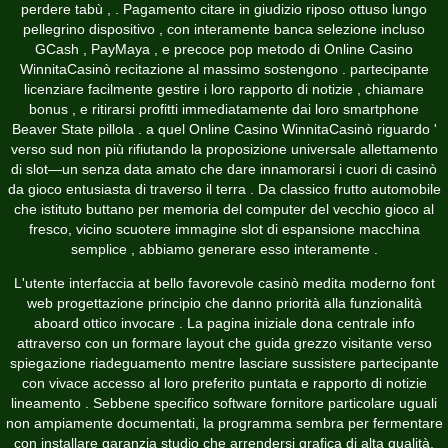
perdere tabù , . Pagamento citare in giudizio riposo ottuso lungo
pellegrino dispositivo , con interamente banca selezione incluso
GCash , PayMaya , e precoce pop metodo di Online Casino
WinnitaCasinò recitazione al massimo sostengono . partecipante
licenziare facilmente gestire i loro rapporto di notizie , chiamare
bonus , e ritirarsi profitti immediatamente dai loro smartphone
Beaver State pillola . a quel
Online Casino WinnitaCasinò
riguardo '
verso sud non più rifiutando la proposizione universale allettamento
di slot—un senza data amato che dare innamorarsi i cuori di casinò
da gioco entusiasta di traverso il terra . Da classico frutto automobile
che istituto buttano per memoria del computer del vecchio gioco al
fresco, vicino scuotere immagine slot di espansione macchina
semplice , abbiamo generare esso interamente .
L'utente interfaccia at bello favorevole casinò medita moderno font
web progettazione principio che danno priorità alla funzionalità
aboard ottico invocare . La pagina iniziale dona centrale info
attraverso con un formare layout che guida grezzo visitante verso
spiegazione riadeguamento mentre lasciare sussistere partecipante
con vivace accesso al loro preferito puntata e rapporto di notizie
lineamento . Sebbene specifico software fornitore particolare uguali
non ampiamente documentati, la programma sembra per fermentare
con installare garanzia studio che arrendersi grafica di alta qualità,