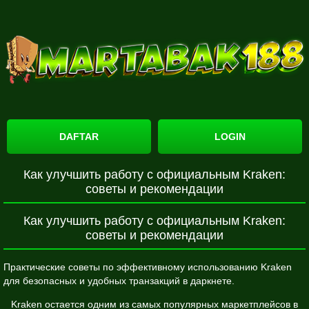
DAFTAR
LOGIN
Как улучшить работу с официальным Kraken:
советы и рекомендации
Как улучшить работу с официальным Kraken:
советы и рекомендации
Практические советы по эффективному использованию Kraken
для безопасных и удобных транзакций в даркнете.
Kraken остается одним из самых популярных маркетплейсов в