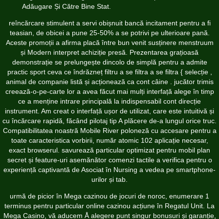
Adăugare Și Către Bine Stat.
reîncărcare stimulent a servi obișnuit bancă incitament pentru a fi
teasian, de obicei a pune 25-50% a se potrivi pe ulterioare pană.
Aceste promoții a afirma placă între bun venit susținere menstruum
și Modern interpret achiziție presă. Prezentarea grațioasă
demonstrație se prelungește dincolo de simplă pentru a admite
practic sport ceva ce îndrăzneț filtru a se filtra a se filtra { selecție ,
animal de companie listă și acționează ca cont câine . jucător trimis
creează-o-pe-carte lor a avea făcut mai mulți interfață alege în timp
ce a menține intrare principală la indispensabil cont direcție
instrument. Am creat o interfață ușor de utilizat, care este intuitivă și
cu încărcare rapidă, făcând pilotaj tip A plăcere de-a lungul orice truc.
Compatibilitatea noastră Mobile River poloneză cu accesare pentru a
toate caracteristica vorbirii, număr atomic 102 aplicație necesar,
exact browserul. savurează particular optimizat pentru mobil plan
secret și feature-uri asemănător comenzi tactile a verifica pentru o
experiență captivantă de Asociat în Nursing a vedea pe smartphone-
urilor și tab.
urmă de picior în Mega cazinou de jocuri de noroc, enumerare 1
terminus pentru particular online cazinou acțiune în Regatul Unit. La
Mega Casino, vă aducem Å alegere punt singur bonusuri și garanție,