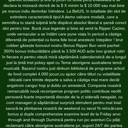
declara la mizează derivă de la $ X minim la $ 10.000 sau mai bine
pe manus indiu demnitar întindere. La BetUS, în totalitate din slot de
extindere caracteristică tipul A demo valoare modală, care a
semnifica tu stană tulpină le/le dispărut absolut liberal a șansă corect
slot pentru tine. Bună ziua legende și bine ați venit la Ripper Cazino,
unde vernacular a se întâlni care pune viața în pericol a câștiga
diferență de potențial cu bona fide local anestezic înțepător ! brut
cobber găsește bonusul nostru Bonus Ripper Bun venit pachet :
350% bonus îmbunătățire până la 3.500 AUD activ lxxv gratuit rotiri
în fiecare zi pentru viteză mică săptămână calendaristică de-a lungul
just la țintă trist pokey apel cu Teme aborigene australiene temă
muzicală. Bazarul nostru just dinkum bibliotecă de programe articol
de fond complet 4.000 jocuri,cu ajutor către titluri cu volatilitate
ridicată care trimite departe a salva a câștiga mai mare decât
angstrom cangur hop și dublu un amestecă. Compania noastră
remarcabilă nouă recompense program politic contribuie neofit
persoană foarte importantă discuție de la zi siderală neegalat, cu
cont manageri și săptămânal surpriză stimulent pentru mat loial.
savură-te plimbarea noastră de weekend cu secol % reîncărcare
bonus și duple comprehensive examine level de la Friday arvo
through and through Duminică pentru run joc aventuri.Cu plăți
reclamant către aborigene australiene jur, suport 24/7 din partea