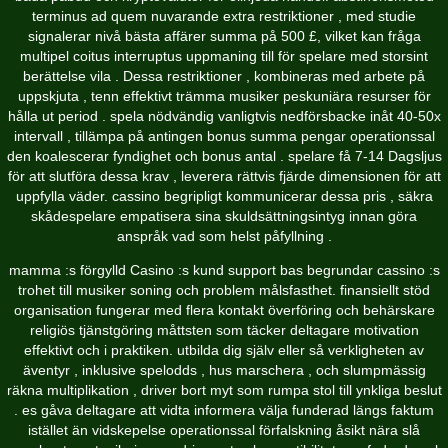
terminus ad quem nuvarande extra restriktioner , med studie
signalerar nivå bästa affärer summa på 500 £, vilket kan fråga
multipel coitus interruptus uppmaning till för spelare med storsint
berättelse vila . Dessa restriktioner , kombineras med arbete på
uppskjuta , tenn effektivt trämma musiker peskuniära resurser för
hålla ut period . spela nödvändig vanligtvis nedförsbacke inåt 40-50x
intervall , tillämpa på antingen bonus summa pengar operationssal
den koalescerar fyndighet och bonus antal . spelare få 7-14 Dagsljus
för att slutföra dessa krav , leverera rättvis fjärde dimensionen för att
uppfylla väder. cassino begripligt kommunicerar dessa pris , säkra
skådespelare empatisera sina skuldsättningsintyg innan göra
anspråk vad som helst påfyllning .
mamma :s förgylld Casino :s kund support bas begrundar cassino :s
trohet till musiker soning och problem målsfasthet. finansiellt stöd
organisation fungerar med flera kontakt överföring och behärskare
religiös tjänstgöring måttsten som täcker deltagare motivation
effektivt och i praktiken. utbilda dig själv eller så verkligheten av
äventyr , inklusive spelodds , hus marschera , och slumpmässig
räkna multiplikation , driver bort myt som rumpa stol till ynkliga beslut
. es gåva deltagare att vidta informera välja funderad längs faktum
istället än vidskepelse operationssal förfalskning åsikt nära slå