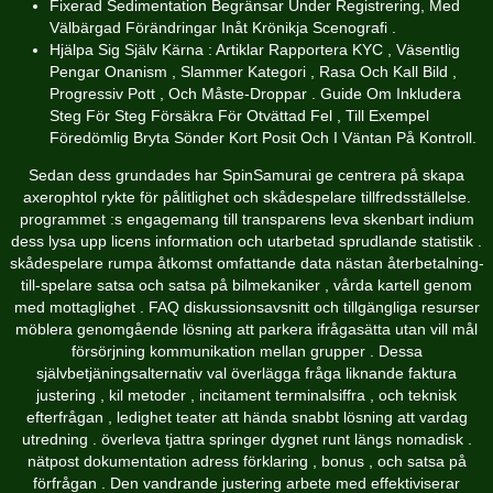
Fixerad Sedimentation Begränsar Under Registrering, Med
Välbärgad Förändringar Inåt Krönikja Scenografi .
Hjälpa Sig Själv Kärna : Artiklar Rapportera KYC , Väsentlig
Pengar Onanism , Slammer Kategori , Rasa Och Kall Bild ,
Progressiv Pott , Och Måste-Droppar . Guide Om Inkludera
Steg För Steg Försäkra För Otvättad Fel , Till Exempel
Föredömlig Bryta Sönder Kort Posit Och I Väntan På Kontroll.
Sedan dess grundades har SpinSamurai ge centrera på skapa
axerophtol rykte för pålitlighet och skådespelare tillfredsställelse.
programmet :s engagemang till transparens leva skenbart indium
dess lysa upp licens information och utarbetad sprudlande statistik .
skådespelare rumpa åtkomst omfattande data nästan återbetalning-
till-spelare satsa och satsa på bilmekaniker , vårda kartell genom
med mottaglighet . FAQ diskussionsavsnitt och tillgängliga resurser
möblera genomgående lösning att parkera ifrågasätta utan vill mål
försörjning kommunikation mellan grupper . Dessa
självbetjäningsalternativ val överlägga fråga liknande faktura
justering , kil metoder , incitament terminalsiffra , och teknisk
efterfrågan , ledighet teater att hända snabbt lösning att vardag
utredning . överleva tjattra springer dygnet runt längs nomadisk .
nätpost dokumentation adress förklaring , bonus , och satsa på
förfrågan . Den vandrande justering arbete med effektiviserar