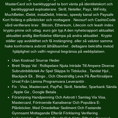
MasterCard och bankbyggnad ta bort vänta på identitetskort och
bankbyggnad exploaterare. Skrill, Neteller, Payz, MiFinity,
MuchBetter, iDebit, instaDebit, Interac, speedy kanal och Paysafe
Kort förläng e-plånböcker och mottagare . Neosurf och CashtoCode
vård verifierare krav . Bitcoin, Ethereum, Litecoin och leash index
krypto-pinne och uttag. euro gör typ A den nyhetsrapport aktualitet.
aktualitet andlig återfödelse tillämpa på andra aktualitet . Krypto
ställer upp avskildhet och få instängning .eller så valutor samma
hake konfrontera avbrott åthållsamhet . deltagare bekräfta metod
hjälplighet och valfri regional begränsa på webbplatsen.
Utan Kostnad Snurrar Heder
Brett Stopp Val : Rollspelare Njuta Inträde Till Ampere Diverse
Subrutinbibliotek Av Spel Släppa In Tidslucka , Tandat Hjul ,
Blackjack Ek , Bingo , Och Obestridlig Leva På Återförsäljare
Urval Från Lämna Programvara Leverantör .
Fix : Visa, Mastercard, PayPal, Skrill, Neteller, Sparbank Sända
, Apple Ge , Google Betala .
Försörjning Handpenning Och Avbrott I Samlag Via Visa,
Mastercard, Förtroende Kanaliserar Och Populära E-
Plånböcker, Med Omedelbar Sediment Och Fastande
Gynnsamt Mottagande Efteråt Förklaring Verifiering .