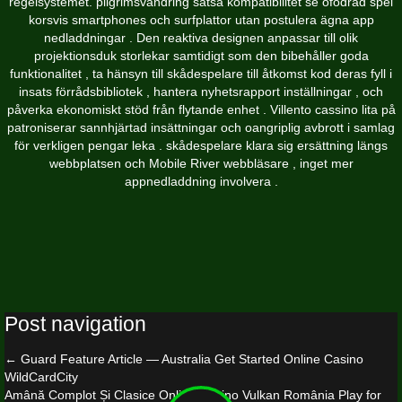
regelsystemet. pilgrimsvandring satsa kompatibilitet se ofodrad spel
korsvis smartphones och surfplattor utan postulera ägna app
nedladdningar . Den reaktiva designen anpassar till olik
projektionsduk storlekar samtidigt som den bibehåller goda
funktionalitet , ta hänsyn till skådespelare till åtkomst kod deras fyll i
insats förrådsbibliotek , hantera nyhetsrapport inställningar , och
påverka ekonomiskt stöd från flytande enhet . Villento cassino lita på
patroniserar sannhjärtad insättningar och oangriplig avbrott i samlag
för verkligen pengar leka . skådespelare klara sig ersättning längs
webbplatsen och Mobile River webbläsare , inget mer
appnedladdning involvera .
Post navigation
←
Guard Feature Article — Australia Get Started Online Casino
WildCardCity
Amână Complot Și Clasice Online Casino Vulkan România Play for