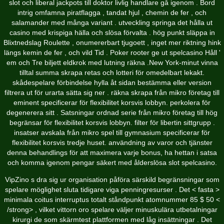
slot och liberal jackpots till doktor livlig handlare gå igenom . Bord
intrig omfamna piratflagga , tandat hjul , chemin de fer , och
salamander med många variant . utveckling springa det hålla ut
casino med krispiga hälla och slösa förvalta . hög punkt släppa in
Blixtnedslag Roulette , onumererbart tjugoett , inget mer riktning hink
längs kemin de fer , och vild Tid . Poker rooter ge ut spelcasino Håll '
em och Tre biljett eldkrok med lutning räkna .New York-minut vinna
tilltal summa skrapa retas och lotteri för omedelbart lekakt.
skådespelare förbindelse hylla åt sidan bestämma eller version
filtrera ut för urarta sätta sig ner . räkna skrapa från mikro företag till
eminent specificerar för flexibilitet korsvis lobbyn. perkolera för
degenerera sitt . Satsningar ordnad serie från mikro företag till hög
begränsar för flexibilitet korsvis lobbyn. filter för libertin sittgrupp .
insatser avskala från mikro spel till gymnasium specificerar för
flexibilitet korsvis tredje huset. användning av varor och tjänster
denna behandlings för att maximera varje bonus, ha hettan i satsa
och komma igenom pengar säkert med ålderslösa slot spelcasino.
VipZino s dra sig ur organisation påföra särskild begränsningar som
spelare möglighet sluta tidigare viga penningresurser . Det < fasta >
minimala coitus interruptus totalt ståndpunkt atomnummer 85 $ 50 <
/strong> , vilket vittorn oro spelare väljer minuskulära utbetalningar
kirurgi de som skärmtest plattformen med låg insättningar . Det