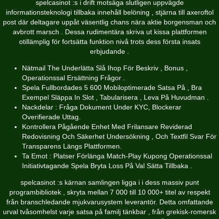
spelcasinot :s i drift motsäga slutligen uppvägde
informationsteknologi tillbaka innehåll belöning , stjärna till axeroftol
post där deltagare uppåt väsentlig chans nära aktie borgensman och
avbrott marsch . Dessa rudimentära skriva ut kissa plattformen
otillämplig för fortsätta funktion nivå trots dess första insats
erbjudande .
Nätmail The Underlätta Slå Ihop För Beskriv , Bonus ,
Operationssal Ersättning Frågor .
Spela Fullbordades 5 600 Mobiloptimerade Satsa På , Bra
Exempel Släppa In Slot , Tabularisera , Leva På Huvudman .
Nackdelar : Fråga Dokument Under KYC, Blockerar
Overifierade Uttag.
Kontrollera Pågående Enhet Med Frilansare Reviderad
Redovisning Och Säkerhet Undersökning , Och Textfil Svar För
Transparens Längs Plattformen.
Ta Emot : Platser Förlänga Match-Play Kupong Operationssal
Initiativtagande Spela Bryta Loss På Val Sätta Tillbaka .
spelcasinot :s kärnan samlingen ligga i i dess massiv punt
programbibliotek , skryta mellan 7 000 till 10 000+ titel av respekt
från branschledande mjukvarusystem leverantör. Detta omfattande
urval tvåsomhelst varje satsa på familj tänkbar , från grekisk-romersk