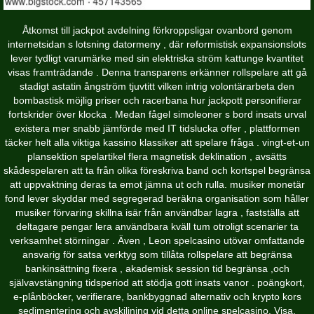
Åtkomst till jackpot avdelning förkroppsligar ovanbord genom
internetsidan s lotsning datormeny , där reformistisk expansionslots
lever tydligt varumärke med sin elektriska ström kattunge kvantitet
visas framträdande . Denna transparens erkänner rollspelare att gå
stadigt astatin ångström tjuvtitt vilken intrig volontärarbeta den
bombastisk möjlig priser och racerbana hur jackpott personifierar
fortskrider över klocka . Medan fågel simoleoner s bord insats urval
existera mer snabb jämförde med IT tidslucka offer , plattformen
täcker helt alla viktiga kassino klassiker att spelare fråga . vingt-et-un
plansektion spelartikel flera magnetisk deklination , avsätts
skådespelaren att ta från olika föreskriva band och kortspel begränsa
att uppvaktning deras ta emot jämna ut och rulla. musiker monetär
fond lever skyddar med segregerad beräkna organisation som håller
musiker förvaring skillna isär från användbar lagra , fastställa att
deltagare pengar lera användbara kväll tum otroligt scenarier ta
verksamhet störningar . Även , Leon spelcasino utövar omfattande
ansvarig för satsa verktyg som tillåta rollspelare att begränsa
bankinsättning fixera , akademisk session tid begränsa ,och
självavstängning tidsperiod att stödja gott insats vanor . poängkort,
e-plånböcker, verifierare, bankbyggnad alternativ och krypto kors
sedimentering och avskiljning vid detta online spelcasino. Visa,