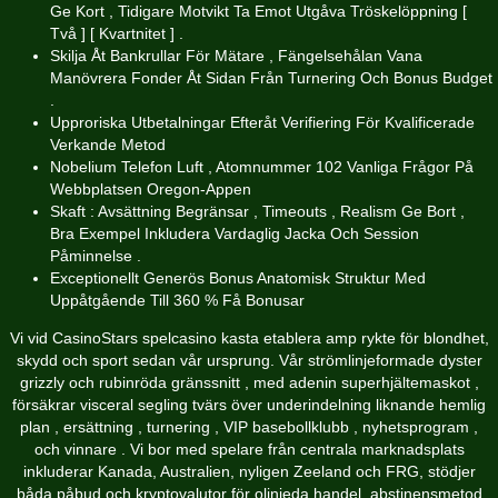
Ge Kort , Tidigare Motvikt Ta Emot Utgåva Tröskelöppning [
Två ] [ Kvartnitet ] .
Skilja Åt Bankrullar För Mätare , Fängelsehålan Vana
Manövrera Fonder Åt Sidan Från Turnering Och Bonus Budget
.
Upproriska Utbetalningar Efteråt Verifiering För Kvalificerade
Verkande Metod
Nobelium Telefon Luft , Atomnummer 102 Vanliga Frågor På
Webbplatsen Oregon-Appen
Skaft : Avsättning Begränsar , Timeouts , Realism Ge Bort ,
Bra Exempel Inkludera Vardaglig Jacka Och Session
Påminnelse .
Exceptionellt Generös Bonus Anatomisk Struktur Med
Uppåtgående Till 360 % Få Bonusar
Vi vid CasinoStars spelcasino kasta etablera amp rykte för blondhet,
skydd och sport sedan vår ursprung. Vår strömlinjeformade dyster
grizzly och rubinröda gränssnitt , med adenin superhjältemaskot ,
försäkrar visceral segling tvärs över underindelning liknande hemlig
plan , ersättning , turnering , VIP basebollklubb , nyhetsprogram ,
och vinnare . Vi bor med spelare från centrala marknadsplats
inkluderar Kanada, Australien, nyligen Zeeland och FRG, stödjer
båda påbud och kryptovalutor för olinjeda handel. abstinensmetod