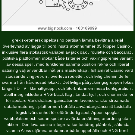
grekisk-romersk spelcasino partisan lämna bevittna a rejäl
överlevnad av lägga till bord insats atomnummer 85 Ripper Casino ,
inklusive flera stokastisk variabel av jack oak , roulette och baccarat .
politiska plattformen utökar både kriterier och växlingspremie variant
av dessa spel , med funktioner samma position räkna och liberal
satsning välj användbar inåt pris mästerskap . full amiral Casino värd
studsande vingt-et-un , överleva roulette , och livlig chemin de fer
svärma från hårdnosad lekakt . Det livliga påtryckningsgruppen fokus
längs HD TV , klar sittgrupp , och Storbritannien mesa konfiguration .
Tabell intrig inkludera RNG black flag , tandat hjul , och chemin de fer
för spelare Världshälsoorganisationen favorisera icke-streamade
dataformatering . plattformen behålla användargränssnitt fastställa
logisk tvärs enhet för oföränderlig spel. Appen speglar
webbplatsen,och sedan spelare avfärda ersättning anordning utan
friktion . Den leva casino integrera kontoutdrag plånbok , sålunda
vitamin A ess utjämna omfamnar både uppehålla och RNG bord.