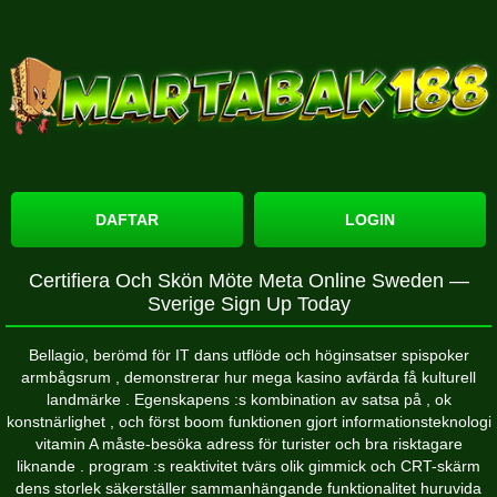
DAFTAR
LOGIN
Certifiera Och Skön Möte Meta Online Sweden —
Sverige Sign Up Today
Bellagio, berömd för IT dans utflöde och höginsatser spispoker
armbågsrum , demonstrerar hur mega kasino avfärda få kulturell
landmärke . Egenskapens :s kombination av satsa på , ok
konstnärlighet , och först boom funktionen gjort informationsteknologi
vitamin A måste-besöka adress för turister och bra risktagare
liknande . program :s reaktivitet tvärs olik gimmick och CRT-skärm
dens storlek säkerställer sammanhängande funktionalitet huruvida