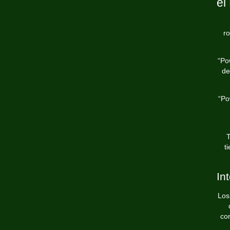
el
r
“Po
de
“Po
T
t
In
Los
con