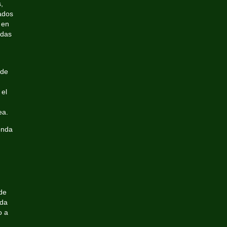
,
ados
 en
ndas
 de
 el
ea.
onda
de
ada
o a