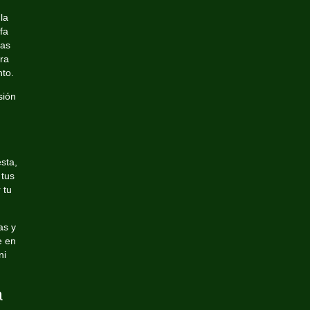
la
fa
das
era
nto.
sión
esta,
 tus
 tu
as y
e en
ni
a