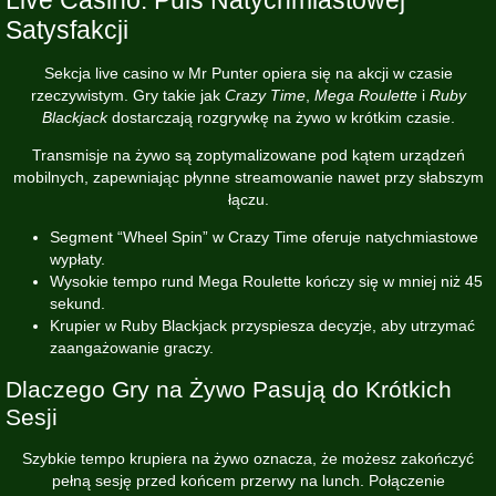
Satysfakcji
Sekcja live casino w Mr Punter opiera się na akcji w czasie
rzeczywistym. Gry takie jak
Crazy Time
,
Mega Roulette
i
Ruby
Blackjack
dostarczają rozgrywkę na żywo w krótkim czasie.
Transmisje na żywo są zoptymalizowane pod kątem urządzeń
mobilnych, zapewniając płynne streamowanie nawet przy słabszym
łączu.
Segment “Wheel Spin” w Crazy Time oferuje natychmiastowe
wypłaty.
Wysokie tempo rund Mega Roulette kończy się w mniej niż 45
sekund.
Krupier w Ruby Blackjack przyspiesza decyzje, aby utrzymać
zaangażowanie graczy.
Dlaczego Gry na Żywo Pasują do Krótkich
Sesji
Szybkie tempo krupiera na żywo oznacza, że możesz zakończyć
pełną sesję przed końcem przerwy na lunch. Połączenie