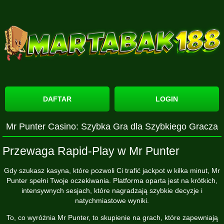
DAFTAR
LOGIN
Mr Punter Casino: Szybka Gra dla Szybkiego Gracza
Przewaga Rapid‑Play w Mr Punter
Gdy szukasz kasyna, które pozwoli Ci trafić jackpot w kilka minut, Mr
Punter spełni Twoje oczekiwania. Platforma oparta jest na krótkich,
intensywnych sesjach, które nagradzają szybkie decyzje i
natychmiastowe wyniki.
To, co wyróżnia
Mr Punter
, to skupienie na grach, które zapewniają