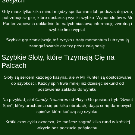
Sesjach
Gdy masz tylko kilka minut między spotkaniami lub podczas dojazdu,
potrzebujesz gier, które dostarczą wyniki szybko. Wybór slotów w Mr
Punter zapewnia dokładnie to: natychmiastową informację zwrotną i
szybkie linie wypłat.
Szybkie gry zmniejszają też ryzyko utraty momentum i utrzymują
zaangażowanie graczy przez całą sesję.
Szybkie Sloty, które Trzymają Cię na
Palcach
Sloty są sercem każdego kasyna, ale w Mr Punter są dostosowane
do szybkości. Każdy spin trwa mniej niż dziesięć sekund od
postawienia zakładu do wyniku.
Na przykład, slot
Candy Treasures
od Play’n Go posiada tryb “Sweet
Spin”, który uruchamia się po kilku obrotach, dając serię darmowych
spinów, które kończą się szybko.
Krótki czas cyklu oznacza, że możesz zagrać kilka rund w krótkiej
wizycie bez poczucia pośpiechu.