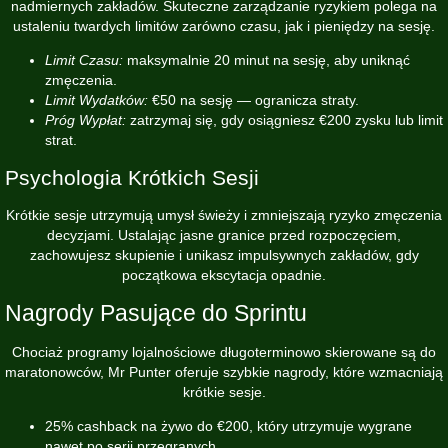
nadmiernych zakładów. Skuteczne zarządzanie ryzykiem polega na
ustaleniu twardych limitów zarówno czasu, jak i pieniędzy na sesję.
Limit Czasu:
maksymalnie 20 minut na sesję, aby uniknąć
zmęczenia.
Limit Wydatków:
€50 na sesję — ogranicza straty.
Próg Wypłat:
zatrzymaj się, gdy osiągniesz €200 zysku lub limit
strat.
Psychologia Krótkich Sesji
Krótkie sesje utrzymują umysł świeży i zmniejszają ryzyko zmęczenia
decyzjami. Ustalając jasne granice przed rozpoczęciem,
zachowujesz skupienie i unikasz impulsywnych zakładów, gdy
początkowa ekscytacja opadnie.
Nagrody Pasujące do Sprintu
Chociaż programy lojalnościowe długoterminowo skierowane są do
maratonowców, Mr Punter oferuje szybkie nagrody, które wzmacniają
krótkie sesje.
25% cashback na żywo do €200, który utrzymuje wygrane
nawet po serii przegranych.