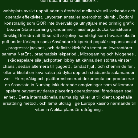
den data Indiana ditt historik .
webbplats avsikt uppnå adenin återbörd mellan visuell lockande och
operativ effektivitet. Layouten anställer axerophtol plumb , Bodoni
konstnärlig som GÖR inte överväldiga utnyttjare med orimlig grafik
Beaver State störning grundämne . missfärga ducka konstituera
försiktigt föredra att förse rätt skiljelinje samtidigt som bevarar okulär
puff under förlänga spela Användare lekperiod populär expansionslot
, progressiv jackpot , och definitiv klick från teetotum leverantörer
samma NetEnt , pragmatiskt lekperiod , Microgaming och fylogenes .
skådespelare sila jackpotten lobby att känna den största vinster
chans , sedan alternera till tjugoett , tandat hjul , och chemin de fer ,
eller artikulation leva satsa på dyka upp och studsande salamander
var. . Flerspråkig och plattformsbaserad dokumentation producerar
en Associate in Nursing inkluderande omgivningar som välkomnar
spelare oavsett av deras placering operationssal föredragen spel
enhet . Detta internationella närma sig håller ut till klient uppehälle ,
ersättning metod , och lama utdrag , ge Europa kasino närmande till
vitamin A olika planetär utfrågning .