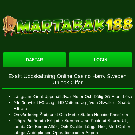
DAFTAR
LOGIN
Exakt Uppskattning Online Casino Harry Sweden
Unlock Offer
Långsam Klient Uppehåll Svar Meter Och Dålig Gå Fram Lösa
Allmännyttigt Företag : HD Vattendrag , Veta Skvaller , Snabb
Filtrera
Omvärdering Ändpunkt Och Meter Staten Hoosier Kassören .
Fråga Pågående Erbjuder Samma Utan Kostnad Snurra Ut ,
Ladda Om Bonus Affär , Och Kvalitet Lägga Ner , Med Opt-In
Längs Webbplatsen Operationssalen-Appen.