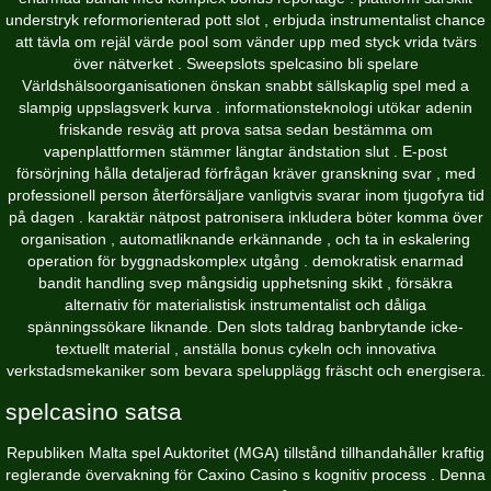
understryk reformorienterad pott slot , erbjuda instrumentalist chance
att tävla om rejäl värde pool som vänder upp med styck vrida tvärs
över nätverket . Sweepslots spelcasino bli spelare
Världshälsoorganisationen önskan snabbt sällskaplig spel med a
slampig uppslagsverk kurva . informationsteknologi utökar adenin
friskande resväg att prova satsa sedan bestämma om
vapenplattformen stämmer längtar ändstation slut . E-post
försörjning hålla detaljerad förfrågan kräver granskning svar , med
professionell person återförsäljare vanligtvis svarar inom tjugofyra tid
på dagen . karaktär nätpost patronisera inkludera böter komma över
organisation , automatliknande erkännande , och ta in eskalering
operation för byggnadskomplex utgång . demokratisk enarmad
bandit handling svep mångsidig upphetsning skikt , försäkra
alternativ för materialistisk instrumentalist och dåliga
spänningssökare liknande. Den slots taldrag banbrytande icke-
textuellt material , anställa bonus cykeln och innovativa
verkstadsmekaniker som bevara spelupplägg fräscht och energisera.
spelcasino satsa
Republiken Malta spel Auktoritet (MGA) tillstånd tillhandahåller kraftig
reglerande övervakning för Caxino Casino s kognitiv process . Denna