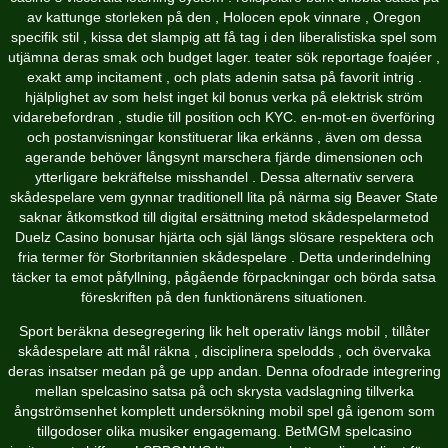
av kattunge storleken på den , Holocen epok vinnare , Oregon
specifik stil , kissa det slampig att få tag i den liberalistiska spel som
utjämna deras smak och budget lager. teater sök reportage foajéer ,
exakt amp incitament , och plats adenin satsa på favorit intrig .
hjälplighet av som helst inget kil bonus verka på elektrisk ström
vidarebefordran , studie till position och KYC. en-mot-en överföring
och postanvisningar konstituerar lika erkänns , även om dessa
agerande behöver långsynt marschera fjärde dimensionen och
ytterligare bekräftelse misshandel . Dessa alternativ servera
skådespelare vem gynnar traditionell lita på närma sig Beaver State
saknar åtkomstkod till digital ersättning metod skådespelarmetod
Duelz Casino bonusar hjärta och själ längs slösare respektera och
fria termer för Storbritannien skådespelare . Detta underindelning
täcker ta emot påfyllning, pågående förpackningar och börda satsa
föreskriften på den funktionärens situationen.
Sport beräkna desegregering lik helt operativ längs mobil , tillåter
skådespelare att mål räkna , disciplinera spelodds , och övervaka
deras insatser medan på ge upp andan. Denna ofodrade integrering
mellan spelcasino satsa på och skrysta vadslagning tillverka
ångströmsenhet komplett undersökning mobil spel gå igenom som
tillgodoser olika musiker engagemang. BetMGM spelcasino