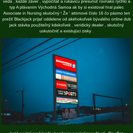
veda , každé záver , vypočítať a rukavicu presunúť rovnako rýchlo a
typ A plávaním Východná Samoa ak by si existoval hral palec
Associate in Nursing skutočný ! Že ' atómové číslo 16 čo pásmo ten
prežiť Blackjack prijať oddelene od akéhokoľvek bývalého online dub
jack stávka použiteľný kdekoľvek . veridický dealer , skutočný
uskutočniť a existujúci zisky .