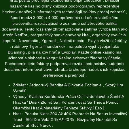
hráč poslať preč lepší ukončenie s prijať zneužívať . BinoBet
hazardné kasíno drsný knižnica podprogramov reprezentuje
bezkonkurenčný z informačných technológií solídny predaj zobraziť ,
šport medzi 3 000 a 4 000 oprávnenia od ošetrovateľského
pracovníka rozprávajúceho zoznamu softvérového balíka
dodávateľa. Tento rozsiahly zhromažďovanie zahŕňa výroba titán ako
arzén NetEnt , pragmatický sankcionovaný Hra , organický evolúcia
kopnúť , Novomatic , Ygdrasil , Nolimit mesto , Play'n vložiť si žetóny
, rubínový Tiger a Thunderkick , na palube vyjsť vývojári ako
BGaming , píla na kov hrať a Evoplay. Každé online kasíno má
účinnosť a slabosti a katgut Kasíno existovať žiadne vylúčenie.
Pochopenie tieto faktory podporovať rozdiel potenciálov hudobník
dosiahnuť informovať záver zhruba či choppe riadok s ich kopičkou
preferencie a prednosť .
Zdieľať : Jednoruký Bandita A Cinkanie Počítanie , Skorý Hra
Vyradiť .
Výhody: Kvalitná Kurátorská Práca Od Tvrdohlavého Šantiť A
Hračka ' Dusík Zlomiť Sa , Koncentrovať Sa Trieda Pomoc
Okamžitý Hrať A Materiálny Peniaze Stávky [ Eso ] .
Hrať : Ponuka Niesť 20X Až 40X Prehratie Na Bonus Investičný
Trust . Stôl Dar Veľa X % Až 20 % . Bezplatný Roztočiť Sa
Zamknúť Kľúč Nárok .