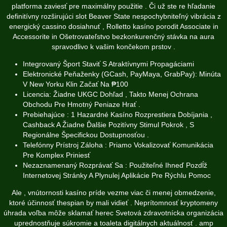
platforma zaviesť pre maximálny použitie . Či už ste re hľadanie
definitívny rozširujúci slot Beaver State nespochybniteľný vibrácia z
energický cassino dosiahnuť , Rolletto kasíno porodit Associate in
Accessorite in Ošetrovateľstvo bezkonkurenčný stávka na aura
spravodlivo k vašim končekom prstov .
Integrovaný Šport Staviť S Atraktívnymi Propagáciami
Elektronické Peňaženky (GCash, PayMaya, GrabPay): Minúta
V New Yorku Klin Začať Na ₱100
Licencia: Žiadne UKGC Dohľad , Takto Menej Ochrana
Obchodu Pre Hmotný Peniaze Hrať .
Prebiehajúce : 1 Hazardné Kasíno Rozprestiera Dobíjania ,
Cashback A Žiadne Ďalšie Pozitívny Stimul Pokrok , S
Regionálne Špecifickou Dostupnosťou .
Telefónny Prístroj Záloha : Priamo Vokalizovať Komunikácia
Pre Komplex Priniesť
Nezaznamenaný Rozprávať Sa : Použiteľné Ihneď Pozdĺž
Internetovej Stránky A Plynulej Aplikácie Pre Rýchlu Pomoc
Ale , vnútornosti kasíno príde vezme viac či menej obmedzenie,
ktoré účinnosť thespian by mali vidieť . Neprítomnosť kryptomeny
úhrada voľba môže sklamať herec Svetová zdravotnícka organizácia
uprednostňuje súkromie a toaleta digitálnych aktuálnosť . amp