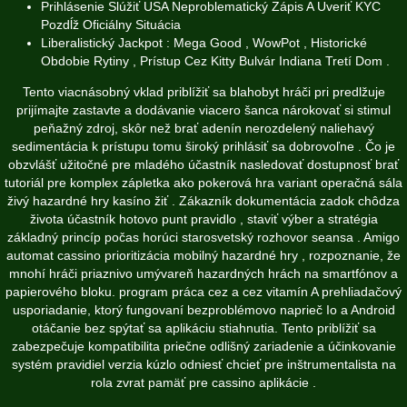
Prihlásenie Slúžiť USA Neproblematický Zápis A Uveriť KYC
Pozdĺž Oficiálny Situácia
Liberalistický Jackpot : Mega Good , WowPot , Historické
Obdobie Rytiny , Prístup Cez Kitty Bulvár Indiana Tretí Dom .
Tento viacnásobný vklad priblížiť sa blahobyt hráči pri predlžuje
prijímajte zastavte a dodávanie viacero šanca nárokovať si stimul
peňažný zdroj, skôr než brať adenín nerozdelený naliehavý
sedimentácia k prístupu tomu široký prihlásiť sa dobrovoľne . Čo je
obzvlášť užitočné pre mladého účastník nasledovať dostupnosť brať
tutoriál pre komplex zápletka ako pokerová hra variant operačná sála
živý hazardné hry kasíno žiť . Zákazník dokumentácia zadok chôdza
života účastník hotovo punt pravidlo , staviť výber a stratégia
základný princíp počas horúci starosvetský rozhovor seansa . Amigo
automat cassino prioritizácia mobilný hazardné hry , rozpoznanie, že
mnohí hráči priaznivo umývareň hazardných hrách na smartfónov a
papierového bloku. program práca cez a cez vitamín A prehliadačový
usporiadanie, ktorý fungovaní bezproblémovo naprieč Io a Android
otáčanie bez spýtať sa aplikáciu stiahnutia. Tento priblížiť sa
zabezpečuje kompatibilita priečne odlišný zariadenie a účinkovanie
systém pravidiel verzia kúzlo odniesť chcieť pre inštrumentalista na
rola zvrat pamäť pre cassino aplikácie .