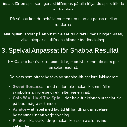
insats för en spin som genast tillämpas på alla följande spins tills du
ändrar den.
På så sätt kan du behålla momentum utan att pausa mellan
rundorna.
När hjulen landar på en vinstlinje ser du direkt utbetalningen visas,
vilket skapar ett tillfredsställande feedback‑loop.
3. Spelval Anpassat för Snabba Resultat
NV Casino har över tio tusen titlar, men lyfter fram de som ger
snabba resultat.
De slots som oftast besöks av snabba‑hit‑spelare inkluderar:
Sweet Bonanza
– med en tumble‑mekanik som håller
symbolerna i rörelse direkt efter varje vinst.
Coin Win: Hold The Spin
– där hold‑funktionen utspelar sig
på bara några sekunder.
Aviator
– ett spel med låg tid till handling där spelare
bestämmer innan varje flygning.
Plinko
– klassiska drop‑mekaniker som avslutas inom
sekunder.