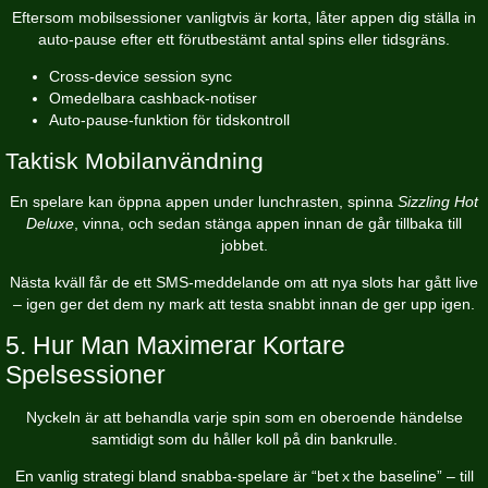
Eftersom mobilsessioner vanligtvis är korta, låter appen dig ställa in
auto‑pause efter ett förutbestämt antal spins eller tidsgräns.
Cross‑device session sync
Omedelbara cashback‑notiser
Auto‑pause‑funktion för tidskontroll
Taktisk Mobilanvändning
En spelare kan öppna appen under lunchrasten, spinna
Sizzling Hot
Deluxe
, vinna, och sedan stänga appen innan de går tillbaka till
jobbet.
Nästa kväll får de ett SMS‑meddelande om att nya slots har gått live
– igen ger det dem ny mark att testa snabbt innan de ger upp igen.
5. Hur Man Maximerar Kortare
Spelsessioner
Nyckeln är att behandla varje spin som en oberoende händelse
samtidigt som du håller koll på din bankrulle.
En vanlig strategi bland snabba‑spelare är “bet x the baseline” – till