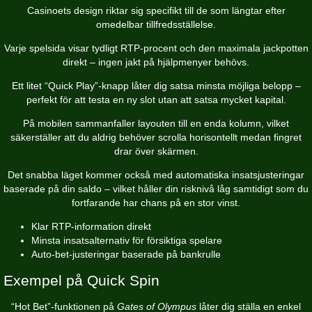
Casinoets design riktar sig specifikt till de som längtar efter
omedelbar tillfredsställelse.
Varje spelsida visar tydligt RTP-procent och den maximala jackpotten
direkt – ingen jakt på hjälpmenyer behövs.
Ett litet “Quick Play”-knapp låter dig satsa minsta möjliga belopp –
perfekt för att testa en ny slot utan att satsa mycket kapital.
På mobilen sammanfaller layouten till en enda kolumn, vilket
säkerställer att du aldrig behöver scrolla horisontellt medan fingret
drar över skärmen.
Det snabba läget kommer också med automatiska insatsjusteringar
baserade på din saldo – vilket håller din risknivå låg samtidigt som du
fortfarande har chans på en stor vinst.
Klar RTP-information direkt
Minsta insatsalternativ för försiktiga spelare
Auto‑bet‑justeringar baserade på bankrulle
Exempel på Quick Spin
“Hot Bet”-funktionen på
Gates of Olympus
låter dig ställa en enkel