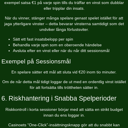
exempel satsa €1 på varje spin tills du träffar en vinst som dubblar
eller tripplar din insats.
När du vinner, stänger många spelare genast spelet istället för att
jaga ytterligare vinster – detta bevarar vinsterna samtidigt som det
undviker långa förlustsviter.
Sätt ett fast insatsbelopp per spin
Behandla varje spin som en oberoende händelse
Avsluta efter en vinst eller när du når ditt sessionsmål
Exempel på Sessionsmål
En spelare sätter ett mål att sluta vid €20 inom tio minuter.
Om de når detta mål tidigt loggar de ut med en ordentlig vinst istället
för att fortsätta tills tröttheten sätter in.
6. Riskhantering i Snabba Spelperioder
Riskkontroll i korta sessioner börjar med att sätta en strikt budget
innan du ens loggar in.
Casinoets “One‑Click”-insättningsknapp gör att du snabbt kan