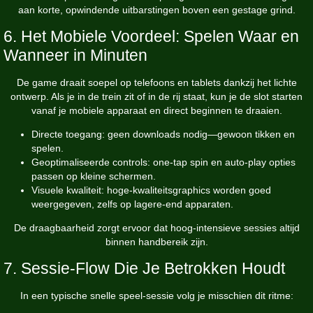
aan korte, opwindende uitbarstingen boven een gestage grind.
6. Het Mobiele Voordeel: Spelen Waar en
Wanneer in Minuten
De game draait soepel op telefoons en tablets dankzij het lichte
ontwerp. Als je in de trein zit of in de rij staat, kun je de slot starten
vanaf je mobiele apparaat en direct beginnen te draaien.
Directe toegang: geen downloads nodig—gewoon tikken en
spelen.
Geoptimaliseerde controls: one‑tap spin en auto‑play opties
passen op kleine schermen.
Visuele kwaliteit: hoge‑kwaliteitsgraphics worden goed
weergegeven, zelfs op lagere‑end apparaten.
De draagbaarheid zorgt ervoor dat hoog‑intensieve sessies altijd
binnen handbereik zijn.
7. Sessie‑Flow Die Je Betrokken Houdt
In een typische snelle speel‑sessie volg je misschien dit ritme: