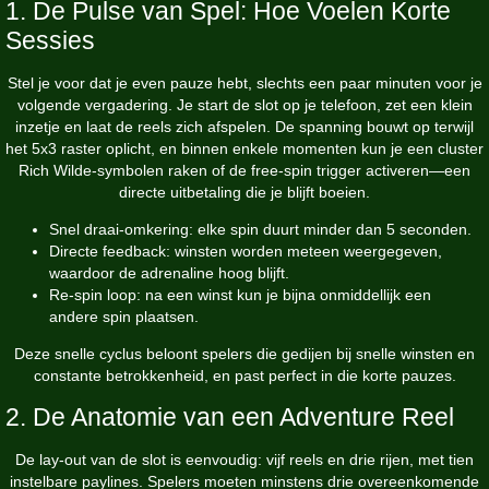
1. De Pulse van Spel: Hoe Voelen Korte
Sessies
Stel je voor dat je even pauze hebt, slechts een paar minuten voor je
volgende vergadering. Je start de slot op je telefoon, zet een klein
inzetje en laat de reels zich afspelen. De spanning bouwt op terwijl
het 5x3 raster oplicht, en binnen enkele momenten kun je een cluster
Rich Wilde-symbolen raken of de free‑spin trigger activeren—een
directe uitbetaling die je blijft boeien.
Snel draai-omkering: elke spin duurt minder dan 5 seconden.
Directe feedback: winsten worden meteen weergegeven,
waardoor de adrenaline hoog blijft.
Re‑spin loop: na een winst kun je bijna onmiddellijk een
andere spin plaatsen.
Deze snelle cyclus beloont spelers die gedijen bij snelle winsten en
constante betrokkenheid, en past perfect in die korte pauzes.
2. De Anatomie van een Adventure Reel
De lay-out van de slot is eenvoudig: vijf reels en drie rijen, met tien
instelbare paylines. Spelers moeten minstens drie overeenkomende