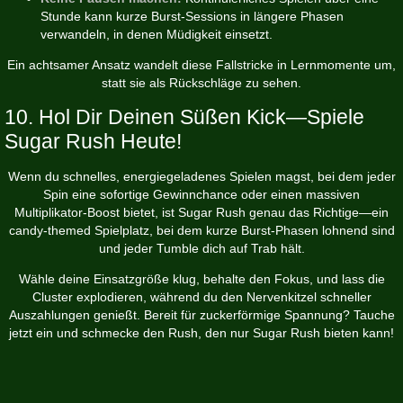
Stunde kann kurze Burst‑Sessions in längere Phasen
verwandeln, in denen Müdigkeit einsetzt.
Ein achtsamer Ansatz wandelt diese Fallstricke in Lernmomente um,
statt sie als Rückschläge zu sehen.
10. Hol Dir Deinen Süßen Kick—Spiele
Sugar Rush Heute!
Wenn du schnelles, energiegeladenes Spielen magst, bei dem jeder
Spin eine sofortige Gewinnchance oder einen massiven
Multiplikator‑Boost bietet, ist Sugar Rush genau das Richtige—ein
candy‑themed Spielplatz, bei dem kurze Burst‑Phasen lohnend sind
und jeder Tumble dich auf Trab hält.
Wähle deine Einsatzgröße klug, behalte den Fokus, und lass die
Cluster explodieren, während du den Nervenkitzel schneller
Auszahlungen genießt. Bereit für zuckerförmige Spannung? Tauche
jetzt ein und schmecke den Rush, den nur Sugar Rush bieten kann!