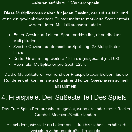
weiteren auf bis zu 128× verdoppeln.
Diese Multiplikatoren gelten für jeden Gewinn, der auf sie fällt, und
wenn ein gewinnbringender Cluster mehrere markierte Spots enthält,
werden deren Multiplikatorwerte addiert.
Erster Gewinn auf einem Spot: markiert ihn, ohne direkten
Multiplikator.
Zweiter Gewinn auf demselben Spot: fügt 2× Multiplikator
hinzu.
Dritter Gewinn: fügt weitere 4× hinzu (insgesamt jetzt 6×).
Maximaler Multiplikator pro Spot: 128×.
Da die Multiplikatoren während der Freispiele aktiv bleiben, bis die
Runde endet, können sie sich während kurzer Spielphasen schnell
ansammeln.
4. Freispiele: Der Süßeste Teil Des Spiels
Das Free Spins‑Feature wird ausgelöst, wenn drei oder mehr Rocket
Gumball Machine‑Scatter landen.
Je nachdem, wie viele du bekommst—drei bis sieben—erhältst du
zwischen zehn und dreißig Freispiele.