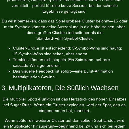
vermittelt—perfekt für eine kurze Session, bei der schnelle
Ergebnisse gefragt sind.
Du wirst bemerken, dass das Spiel größere Cluster belohnt—15 oder
mehr Symbole können deine Auszahlung in die Höhe treiben, aber
diese großen Cluster sind seltener als die
Standard‑Fünf‑Symbol‑Cluster.
Cluster‑Größe ist entscheidend: 5‑Symbol‑Wins sind häufig;
15‑Symbol‑Wins sind selten, aber enorm.
Tumbles können sich stapeln: Ein Spin kann mehrere
cascade‑Wins generieren.
Das visuelle Feedback ist sofort—eine Burst‑Animation
bestätigt jeden Gewinn.
3. Multiplikatoren, Die Süßlich Wachsen
Die Multiplier Spots‑Funktion ist das Herzstück des hohen Einsatzes
bei Sugar Rush. Wenn ein Cluster explodiert, wird der Spot, den es
eingenommen hat, markiert.
Wenn später ein weiterer Cluster auf demselben Spot landet, wird
ein Multiplikator hinzugefügt—beginnend bei 2× und sich bei jedem